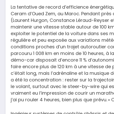
La tentative de record d’efficience énergétiq
Ceram d’Oued Zem, au Maroc. Pendant près de d
(Laurent Hurgon, Constance Léraud-Reyser et 
maintenir une vitesse stable autour de 100 km
exploiter le potentiel de la voiture dans ses m
régulière et peu exposée aux variations mét
conditions proches d’un trajet autoroutier con
parcouru 1 008 km en moins de 10 heures, à la
démo-car disposait d’encore 11 % d’autonomie 
faire encore plus de 120 km à une vitesse de 
c’était long, mais l’adrénaline et la musique 
a été la concentration : rester sur la traject
le volant, surtout avec le steer-by-wire qui est 
vraiment eu l’impression de courir un maratho
j’ai pu rouler 4 heures, bien plus que prévu.
Ingénieur systèmes de contrôle châssis et d