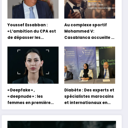
Youssef Essabban :
Au complexe sportif
« L’ambition du CPA est
Mohammed V:
de dépasser les
Casablanca accueille la
modèles traditionnels
première mondiale du
et académiques de
concert holographique
formation en
d’Abdel Halim Hafez
s’appuyant sur le
partage des
expériences »
« Deepfake » ,
Diabète : Des experts et
« deepnude » : les
spécialistes marocains
femmes en première
et internationaux en
ligne face aux dangers
conclave à Tanger
de l’intelligence
artificielle