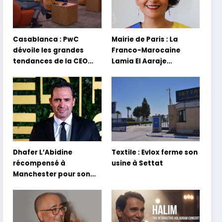
Casablanca : PwC
Mairie de Paris : La
dévoile les grandes
Franco-Marocaine
tendances de la CEO
Lamia El Aaraje
Survey 2026
nommée première
adjointe
Dhafer L’Abidine
Textile : Evlox ferme son
récompensé à
usine à Settat
Manchester pour son
film Sofia