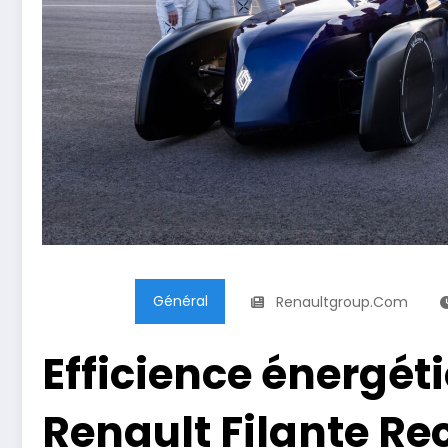
Général
Renaultgroup.com
Efficience énergéti
Renault Filante Re