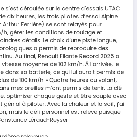
ue s’est déroulée sur le centre d’essais UTAC
ix heures, les trois pilotes d’essai Alpine
Arthur Ferrière) se sont relayés pour
/h, gérer les conditions de roulage et
oindres détails. Le choix d’une piste longue,
éorologiques a permis de reproduire des
tinu. Au final, Renault Filante Record 2025 a
 vitesse moyenne de 102 km/h. À l’arrivée, le
dans sa batterie, ce qui lui aurait permis de
plus de 100 km/h. « Quatre heures au volant,
dans mes oreilles m’ont permis de tenir. La clé
oire, optimiser chaque geste et être souple avec
génial à piloter. Avec la chaleur et la soif, j’ai
n, mais le défi personnel est relevé puisque
 » Constance Léraud-Reyser
euxième relayeuse