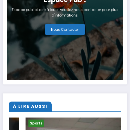
Espace publicitaire à louer, veuillez nous contacter pour plus
d'informations.
Nous Contacter
À LIRE AUSSI
Sports
Spo