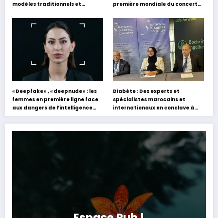
modèles traditionnels et
première mondiale du concert
académiques de formation en
holographique d’Abdel Halim
s’appuyant sur le partage des
Hafez
expériences »
« Deepfake » , « deepnude » : les
Diabète : Des experts et
femmes en première ligne face
spécialistes marocains et
aux dangers de l’intelligence
internationaux en conclave à
artificielle
Tanger
Espace Pub !