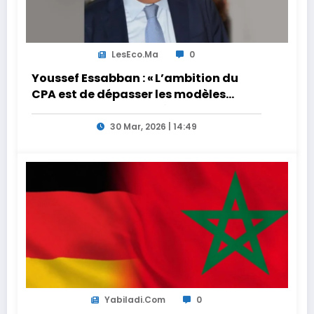
LesEco.ma
0
Youssef Essabban : « L’ambition du
CPA est de dépasser les modèles
traditionnels et académiques de
formation en s’appuyant sur le
30 Mar, 2026 | 14:49
partage des expériences »
Yabiladi.com
0