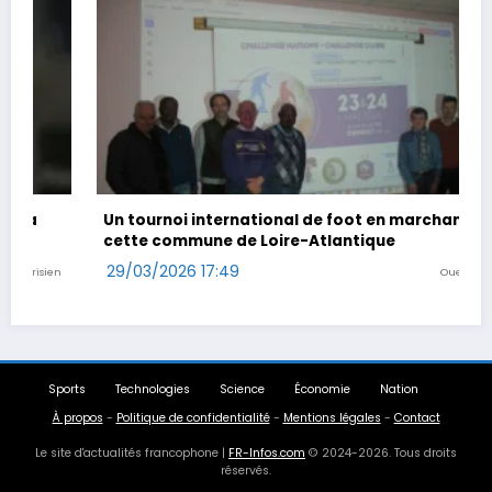
Un tournoi international de foot en marchant dans
Coup
cette commune de Loire-Atlantique
29/0
29/03/2026 17:49
Ouest-France
Sports
Technologies
Science
Économie
Nation
À propos
-
Politique de confidentialité
-
Mentions légales
-
Contact
Le site d'actualités francophone |
FR-Infos.com
© 2024-2026. Tous droits
réservés.