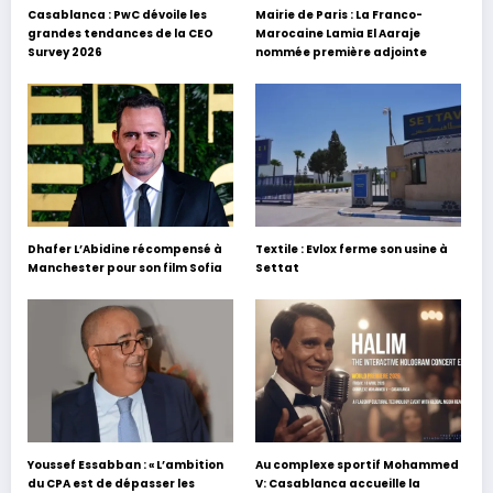
Casablanca : PwC dévoile les
Mairie de Paris : La Franco-
grandes tendances de la CEO
Marocaine Lamia El Aaraje
Survey 2026
nommée première adjointe
Dhafer L’Abidine récompensé à
Textile : Evlox ferme son usine à
Manchester pour son film Sofia
Settat
Youssef Essabban : « L’ambition
Au complexe sportif Mohammed
du CPA est de dépasser les
V: Casablanca accueille la