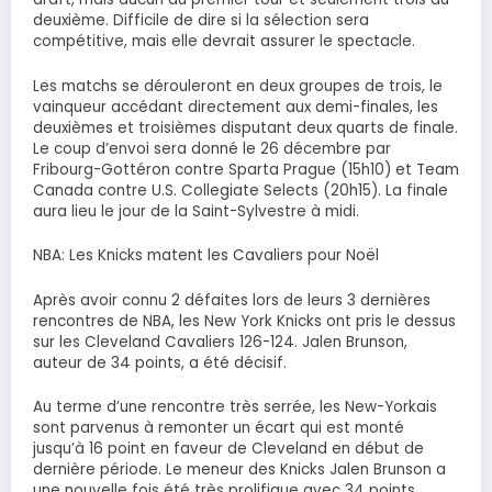
deuxième. Difficile de dire si la sélection sera
compétitive, mais elle devrait assurer le spectacle.
Les matchs se dérouleront en deux groupes de trois, le
vainqueur accédant directement aux demi-finales, les
deuxièmes et troisièmes disputant deux quarts de finale.
Le coup d’envoi sera donné le 26 décembre par
Fribourg-Gottéron contre Sparta Prague (15h10) et Team
Canada contre U.S. Collegiate Selects (20h15). La finale
aura lieu le jour de la Saint-Sylvestre à midi.
NBA: Les Knicks matent les Cavaliers pour Noël
Après avoir connu 2 défaites lors de leurs 3 dernières
rencontres de NBA, les New York Knicks ont pris le dessus
sur les Cleveland Cavaliers 126-124. Jalen Brunson,
auteur de 34 points, a été décisif.
Au terme d’une rencontre très serrée, les New-Yorkais
sont parvenus à remonter un écart qui est monté
jusqu’à 16 point en faveur de Cleveland en début de
dernière période. Le meneur des Knicks Jalen Brunson a
une nouvelle fois été très prolifique avec 34 points