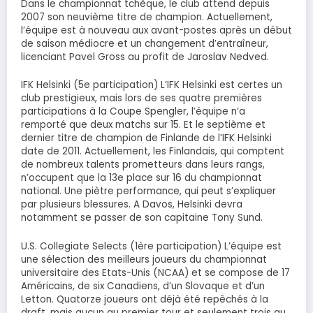
Dans le championnat tchèque, le club attend depuis
2007 son neuvième titre de champion. Actuellement,
l’équipe est à nouveau aux avant-postes après un début
de saison médiocre et un changement d’entraîneur,
licenciant Pavel Gross au profit de Jaroslav Nedved.
IFK Helsinki (5e participation) L’IFK Helsinki est certes un
club prestigieux, mais lors de ses quatre premières
participations à la Coupe Spengler, l’équipe n’a
remporté que deux matchs sur 15. Et le septième et
dernier titre de champion de Finlande de l’IFK Helsinki
date de 2011. Actuellement, les Finlandais, qui comptent
de nombreux talents prometteurs dans leurs rangs,
n’occupent que la 13e place sur 16 du championnat
national. Une piètre performance, qui peut s’expliquer
par plusieurs blessures. A Davos, Helsinki devra
notamment se passer de son capitaine Tony Sund.
U.S. Collegiate Selects (1ère participation) L’équipe est
une sélection des meilleurs joueurs du championnat
universitaire des Etats-Unis (NCAA) et se compose de 17
Américains, de six Canadiens, d’un Slovaque et d’un
Letton. Quatorze joueurs ont déjà été repêchés à la
draft, mais aucun au premier tour et seulement trois au