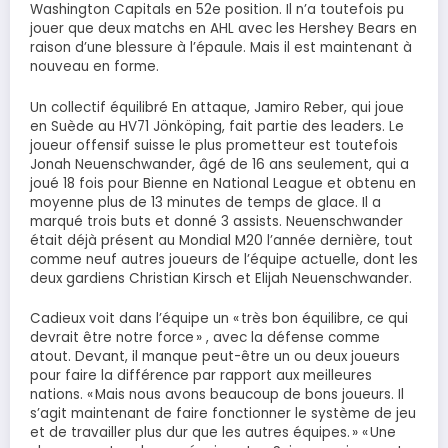
Washington Capitals en 52e position. Il n’a toutefois pu
jouer que deux matchs en AHL avec les Hershey Bears en
raison d’une blessure à l’épaule. Mais il est maintenant à
nouveau en forme.
Un collectif équilibré En attaque, Jamiro Reber, qui joue
en Suède au HV71 Jönköping, fait partie des leaders. Le
joueur offensif suisse le plus prometteur est toutefois
Jonah Neuenschwander, âgé de 16 ans seulement, qui a
joué 18 fois pour Bienne en National League et obtenu en
moyenne plus de 13 minutes de temps de glace. Il a
marqué trois buts et donné 3 assists. Neuenschwander
était déjà présent au Mondial M20 l’année dernière, tout
comme neuf autres joueurs de l’équipe actuelle, dont les
deux gardiens Christian Kirsch et Elijah Neuenschwander.
Cadieux voit dans l’équipe un « très bon équilibre, ce qui
devrait être notre force » , avec la défense comme
atout. Devant, il manque peut-être un ou deux joueurs
pour faire la différence par rapport aux meilleures
nations. « Mais nous avons beaucoup de bons joueurs. Il
s’agit maintenant de faire fonctionner le système de jeu
et de travailler plus dur que les autres équipes. » « Une