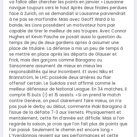
va falloir aller chercher les points en janvier. » Lausanne
navigue toujours vers le haut Après deux finales perdues
face à Zurich, on se demandait si Lausanne parviendrait
à ne pas se morfondre. Mais avec Geoff Ward à la
bande, les Lions possèdent un motivateur hors pair
capable de tirer le meilleur de ses troupes. Avec Connor
Hughes et Kevin Pasche se posait aussi la question du
temps de jeu de deux gardiens aptes à assumer une
place de titulaire. La défense a mis un peu de temps à
se mettre en place après les départs de Glauser et
Frick, mais des garçons comme Baragano ou
Sansonnens assument de mieux en mieux les
responsabilités qui leur incombent. Et avec Niku et
Brännström, le LHC possède deux arrières au flair
offensif certain. Le Suédois s’est affirmé comme le
meilleur défenseur de National League. En 34 matches, il
compte 15 buts (!) et 15 assists. « Si on prend le match
contre Genève, on peut clairement faire mieux, on n’a
pas joué le derby au début, commente Iñaki Baragano à
l’issue de la défaite 7-3 aux Vernets. Physiquement et
mentalement, cette fin d’année est difficile. Mais si l’on
regarde la saison, je crois que l’on fait plus de points que
l’an passé. Seulement le chemin est encore long. »
L’Yverdonnois revient sur ses performances et cette