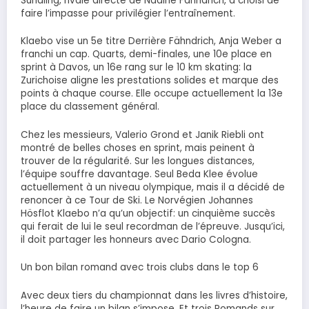
Sundling, rivale directe de Nadine Fähndrich, a choisi de
faire l’impasse pour privilégier l’entraînement.
Klaebo vise un 5e titre Derrière Fähndrich, Anja Weber a
franchi un cap. Quarts, demi-finales, une 10e place en
sprint à Davos, un 16e rang sur le 10 km skating: la
Zurichoise aligne les prestations solides et marque des
points à chaque course. Elle occupe actuellement la 13e
place du classement général.
Chez les messieurs, Valerio Grond et Janik Riebli ont
montré de belles choses en sprint, mais peinent à
trouver de la régularité. Sur les longues distances,
l’équipe souffre davantage. Seul Beda Klee évolue
actuellement à un niveau olympique, mais il a décidé de
renoncer à ce Tour de Ski. Le Norvégien Johannes
Hösflot Klaebo n’a qu’un objectif: un cinquième succès
qui ferait de lui le seul recordman de l’épreuve. Jusqu’ici,
il doit partager les honneurs avec Dario Cologna.
Un bon bilan romand avec trois clubs dans le top 6
Avec deux tiers du championnat dans les livres d’histoire,
l’heure de faire un bilan s’impose. Et trois Romands sur