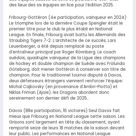
des lieux des six équipes en lice pour l’édition 2025.
Fribourg-Gottéron (4e participation, vainqueur en 2024)
Le triomphe lors de la dernière Coupe Spengler était le
premier titre pour le club le plus établi en National
League. En finale, Fribourg avait battu les Allemands des
Straubing Tigers 7-2. L’architecte de ce succès, Lars
Leuenberger, a été depuis remplacé au poste
d’entraîneur principal par Roger Rönnberg. Le coach
suédois, quadruple vainqueur de la Ligue des champions
de hockey et double champion de Suède avec Frölunda
Göteborg, doit mener Gottéron à conserver son titre de
champion. Pour le traditionnel tournoi disputé à Davos,
deux défenseurs étrangers viennent renforcer l’équipe:
Michal Cajkovsky (en provenance d’Ambri-Piotta) et
Niklas Friman (Ajoie). les Dragons abordent donc
sereinement son dernier défi de 2025..
Davos (88e participation, 16 victoires) Seul Davos fait
mieux que Fribourg en National League cette saison. Les
Grisons sont largement en tête du classement, ayant
remporté seize de leurs 18 matches de la saison devant
leur public. Les performances en National League