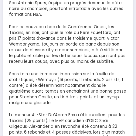
San Antonio Spurs, équipe en progrès devenue la bête
noire du champion, pourtant intraitable avec les autres
formations NBA.
Pour ce nouveau choc de la Conférence Ouest, les
Texans, en noir, ont joué le rôle du Père Fouettard, ont
pris 17 points d’avance dans le troisième quart. Victor
Wembanyama, toujours en sortie de banc depuis son
retour de blessure il y a deux semaines, a été sifflé par
le public et ciblé par les défenseurs locaux, qui n’ont pas
retenu leurs coups, avec plus ou moins de subtilité.
Sans faire une immense impression sur la feuille de
statistiques, « Wemby » (19 points, 11 rebonds, 2 assists, 1
contre) a été déterminant notamment dans le
quatrième quart-temps en enchaînant une bonne passe
pour Stephon Castle, un tir à trois points et un lay-up
malgré une glissade.
Le meneur All-Star De’Aaron Fox a été excellent pour les
Texans (29 points). Le MVP canadien d’OKC Shai
Gilgeous-Alexander a en revanche été contenu à 22
points, 6 rebonds et 4 passes décisives, lors d’un match