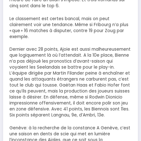
cinq sont dans le top 6.
Le classement est certes bancal, mais on peut
clairement voir une tendance. Même si Fribourg n’a plus
« que » 16 matches à disputer, contre 19 pour Zoug par
exemple.
Dernier avec 28 points, Ajoie est aussi malheureusement
que logiquement là où l’attendait. A la 10e place, Bienne
n’a pas déjoué les pronostics d’avant-saison qui
voyaient les Seelandais se battre pour le play-in.
L’équipe dirigée par Martin Filander peine à enchaîner et
quand les attaquants étrangers ne carburent pas, c’est
tout le club qui tousse. Gaëtan Haas et Fabio Hofer font
ce qu’ils peuvent, mais la production des joueurs suisses
laisse à désirer. En défense, même si Rodwin Dionicio
impressionne offensivement, il doit encore polir son jeu
en zone défensive. Avec 41 points, les Biennois sont 11es.
Six points séparent Langnau, 9e, d’Ambri, 13e.
Genève: à la recherche de la constance A Genève, c’est
une saison en dents de scie qui met en lumière
l’inconstance des Aigles, que ce soit sous la