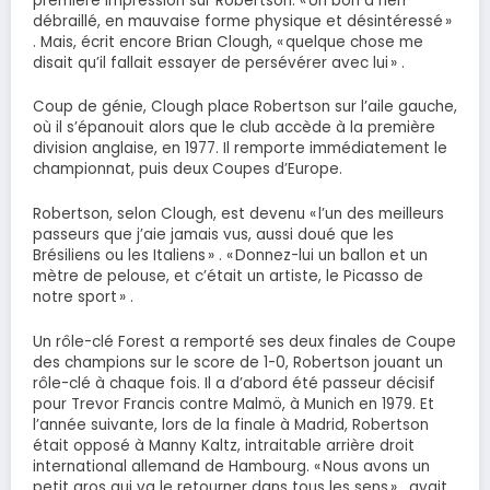
première impression sur Robertson. « Un bon à rien
débraillé, en mauvaise forme physique et désintéressé »
. Mais, écrit encore Brian Clough, « quelque chose me
disait qu’il fallait essayer de persévérer avec lui » .
Coup de génie, Clough place Robertson sur l’aile gauche,
où il s’épanouit alors que le club accède à la première
division anglaise, en 1977. Il remporte immédiatement le
championnat, puis deux Coupes d’Europe.
Robertson, selon Clough, est devenu « l’un des meilleurs
passeurs que j’aie jamais vus, aussi doué que les
Brésiliens ou les Italiens » . « Donnez-lui un ballon et un
mètre de pelouse, et c’était un artiste, le Picasso de
notre sport » .
Un rôle-clé Forest a remporté ses deux finales de Coupe
des champions sur le score de 1-0, Robertson jouant un
rôle-clé à chaque fois. Il a d’abord été passeur décisif
pour Trevor Francis contre Malmö, à Munich en 1979. Et
l’année suivante, lors de la finale à Madrid, Robertson
était opposé à Manny Kaltz, intraitable arrière droit
international allemand de Hambourg. « Nous avons un
petit gros qui va le retourner dans tous les sens » , avait