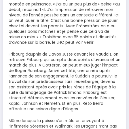
montée en puissance. « J’ai eu un peu plus de » peine « au
début, reconnaît-il. J’ai l’impression de retrouver mon
niveau de l’année passée dans un contexte différent. Ici
on veut jouer le titre. C’est une bonne pression de jouer
chez toi devant tes parents. Avec Brännström, on a eu
quelques bons matches et je pense que cela va de
mieux en mieux. » Troisième avec 65 points et dix unités
d’avance sur la barre, le LHC peut voir venir.
Fribourg dauphin de Davos Juste devant les Vaudois, on
retrouve Fribourg qui compte deux points d’avance et un
match de plus. A Gottéron, on peut mieux juger l’impact
de Roger Rönnberg. Arrivé cet été, une année après
l’annonce de son engagement, le Suédois a poursuivi le
travail de son prédécesseur Lars Leuenberger, devenu
son assistant après avoir pris les rênes de l’équipe à la
suite du limogeage de Patrick Emond. Fribourg est
structuré défensivement avec les arrivées de Glauser,
Kapla, Johnson et Nemeth. Et en plus, Reto Berra
effectue une saison digne d’éloges.
Même lorsque la poisse s’en mêle en envoyant à
l’infirmerie Sörensen et Wallmark, les Dragons n’ont pas