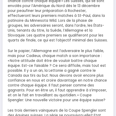
chance contre chaque équipe » Les Suisses, qui se sont
envolés pour l’Amérique du Nord dès le 13 décembre
pour peaufiner leur préparation à Rochester,
effectueront leurs premiers matches à St-Paul, dans la
patinoire du Minnesota Wild. Lors de la phase de
groupes, les adversaires seront, dans l’ordre, les États-
Unis, tenants du titre, la Suède, l’Allemagne et la
Slovaquie. Les quatre premiers se qualifieront pour les
quarts de finale, ce qui est l’objectif minimal des Suisses.
Sur le papier, l’Allemagne est l’adversaire le plus faible,
mais pour Cadieux, chaque match a son importance :
« Notre attitude doit être de vouloir battre chaque
équipe. Est-ce faisable ? Ce sera difficile, mais tout est
possible. Il y a un an, la Lettonie a gagné contre le
Canada aux tirs au but. Nous devons avoir encore plus
confiance en nous et croire davantage en notre chance
contre chaque équipe. Il faut penser comme des
gagnants. Pour en être un, il faut apprendre à s’imposer,
et on le fait en travaillant au quotidien. » Coupe
Spengler: Une nouvelle victoire pour une équipe suisse?
Les trois derniers vainqueurs de la Coupe Spengler sont
des équipes suisses. La série se poursuivra-elle? Etat