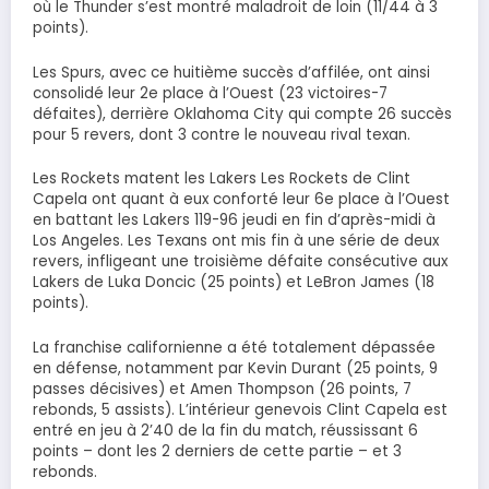
où le Thunder s’est montré maladroit de loin (11/44 à 3
points).
Les Spurs, avec ce huitième succès d’affilée, ont ainsi
consolidé leur 2e place à l’Ouest (23 victoires-7
défaites), derrière Oklahoma City qui compte 26 succès
pour 5 revers, dont 3 contre le nouveau rival texan.
Les Rockets matent les Lakers Les Rockets de Clint
Capela ont quant à eux conforté leur 6e place à l’Ouest
en battant les Lakers 119-96 jeudi en fin d’après-midi à
Los Angeles. Les Texans ont mis fin à une série de deux
revers, infligeant une troisième défaite consécutive aux
Lakers de Luka Doncic (25 points) et LeBron James (18
points).
La franchise californienne a été totalement dépassée
en défense, notamment par Kevin Durant (25 points, 9
passes décisives) et Amen Thompson (26 points, 7
rebonds, 5 assists). L’intérieur genevois Clint Capela est
entré en jeu à 2’40 de la fin du match, réussissant 6
points – dont les 2 derniers de cette partie – et 3
rebonds.