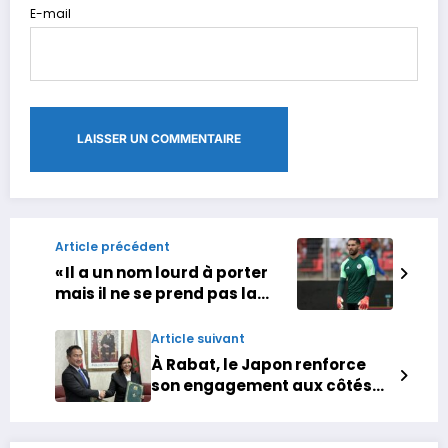
E-mail
Article précédent
« Il a un nom lourd à porter
mais il ne se prend pas la
tête » : Luca Zidane, fils de la
légende des Bleus, découvre
Article suivant
sa première CAN avec
À Rabat, le Japon renforce
l’Algérie
son engagement aux côtés
du Maroc dans la pêche de
nouvelle génération