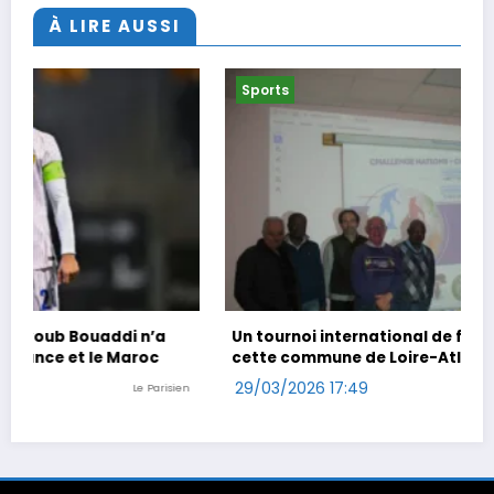
À LIRE AUSSI
Sports
Un tournoi international de foot en marchant dans
cette commune de Loire-Atlantique
29/03/2026 17:49
n
Ouest-France