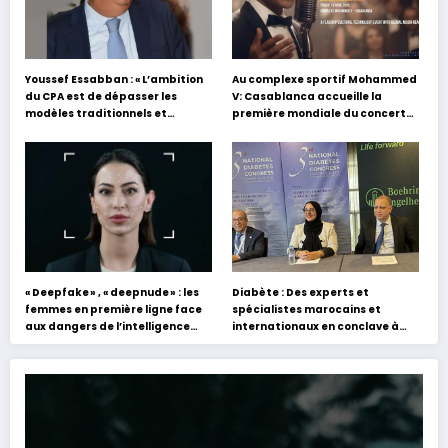
Youssef Essabban : « L’ambition
Au complexe sportif Mohammed
du CPA est de dépasser les
V: Casablanca accueille la
modèles traditionnels et
première mondiale du concert
académiques de formation en
holographique d’Abdel Halim
s’appuyant sur le partage des
Hafez
expériences »
« Deepfake » , « deepnude » : les
Diabète : Des experts et
femmes en première ligne face
spécialistes marocains et
aux dangers de l’intelligence
internationaux en conclave à
artificielle
Tanger