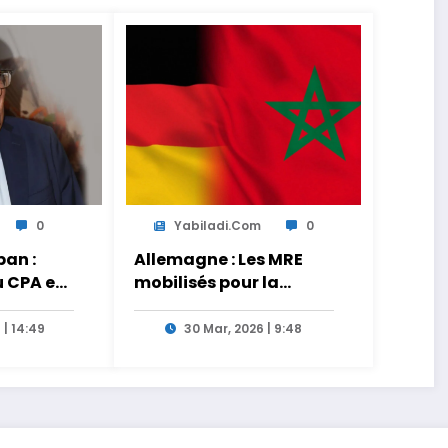
0
Yabiladi.com
0
an :
Allemagne : Les MRE
u CPA est
mobilisés pour la
s
transmission des liens
tionnels
entre générations
 | 14:49
30 Mar, 2026 | 9:48
es de
 le