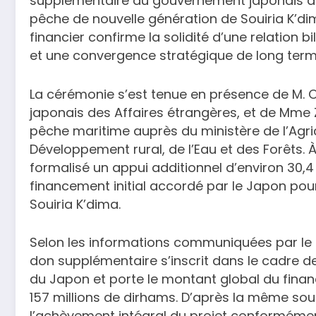
supplémentaire du gouvernement japonais d
pêche de nouvelle génération de Souiria K’di
financier confirme la solidité d’une relation b
et une convergence stratégique de long terme
La cérémonie s’est tenue en présence de M. O
japonais des Affaires étrangères, et de Mme Z
pêche maritime auprès du ministère de l’Agric
Développement rural, de l’Eau et des Forêts. À
formalisé un appui additionnel d’environ 30,4
financement initial accordé par le Japon pou
Souiria K’dima.
Selon les informations communiquées par le m
don supplémentaire s’inscrit dans le cadre 
du Japon et porte le montant global du finan
157 millions de dirhams. D’après la même sour
l’achèvement intégral du projet conformémen