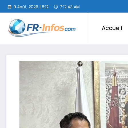
Aller
9 Août, 2026 | 8:12
7:12:45 AM
au
contenu
Accueil