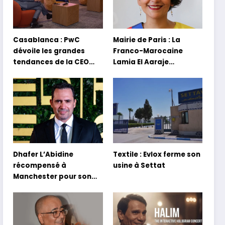
Casablanca : PwC
Mairie de Paris : La
dévoile les grandes
Franco-Marocaine
tendances de la CEO
Lamia El Aaraje
Survey 2026
nommée première
adjointe
Dhafer L’Abidine
Textile : Evlox ferme son
récompensé à
usine à Settat
Manchester pour son
film Sofia