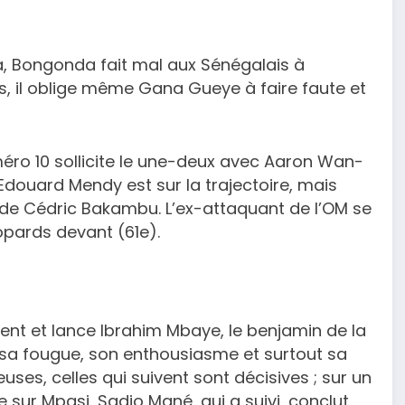
sa, Bongonda fait mal aux Sénégalais à
es, il oblige même Gana Gueye à faire faute et
méro 10 sollicite le une-deux avec Aaron Wan-
Edouard Mendy est sur la trajectoire, mais
 de Cédric Bakambu. L’ex-attaquant de l’OM se
Léopards devant (61e).
ent et lance Ibrahim Mbaye, le benjamin de la
 sa fougue, son enthousiasme et surtout sa
ses, celles qui suivent sont décisives ; sur un
te sur Mpasi, Sadio Mané, qui a suivi, conclut