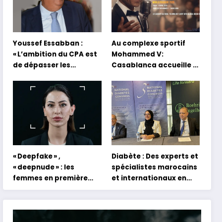
Youssef Essabban :
Au complexe sportif
« L’ambition du CPA est
Mohammed V:
de dépasser les
Casablanca accueille la
modèles traditionnels
première mondiale du
et académiques de
concert holographique
formation en
d’Abdel Halim Hafez
s’appuyant sur le
partage des
expériences »
« Deepfake » ,
Diabète : Des experts et
« deepnude » : les
spécialistes marocains
femmes en première
et internationaux en
ligne face aux dangers
conclave à Tanger
de l’intelligence
artificielle