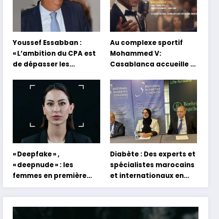
Youssef Essabban :
Au complexe sportif
« L’ambition du CPA est
Mohammed V:
de dépasser les
Casablanca accueille la
modèles traditionnels
première mondiale du
et académiques de
concert holographique
formation en
d’Abdel Halim Hafez
s’appuyant sur le
partage des
expériences »
« Deepfake » ,
Diabète : Des experts et
« deepnude » : les
spécialistes marocains
femmes en première
et internationaux en
ligne face aux dangers
conclave à Tanger
de l’intelligence
artificielle