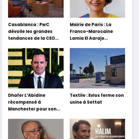
Casablanca : PwC
Mairie de Paris : La
dévoile les grandes
Franco-Marocaine
tendances de la CEO
Lamia El Aaraje
Survey 2026
nommée première
adjointe
Dhafer L’Abidine
Textile : Evlox ferme son
récompensé à
usine à Settat
Manchester pour son
film Sofia