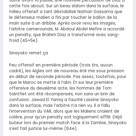
Juste avant la pause, une nouvelle percussion de Diaz a
cette fois abouti. Sur un beau slalom dans la surface, le
milieu offensif a tant déstabilisé Nathan Gassama que
le défenseur malien a fini par toucher le ballon de la
main suite à un dribble. Après avoir revu les images,
l’arbitre camerounais, M. Abdoul Abdel Mefire a accordé
un penalty, que Brahim Diaz a transformé avec sang-
froid (45+5e).
Sinayoko remet ça
Peu offensif en première période (trois tirs, aucun
cadré), les Aigles ont de nouveau été mis sous pression
en début de seconde période. Pas assez, toutefois, pour
que le Maroc se mette à l’abri. Et sur leur première
offensive du deuxième acte, les hommes de Tom
Saintfiet ont été récompensés, non sans un brin de
confusion. Jawad El Yamiq a fauché Lassine Sinayoko
dans la surface, mais l’arbitre n’a rien vu. Il a fallu
l’intervention du VAR, alors que les Maliens criaient de
colère, pour qu’un penalty soit logiquement sifflé. Déjà
buteur lors du premier match face à la Zambie, Sinayoko
s’est fait justice lui-même (64e).