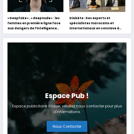
« Deepfake » , « deepnude » : les
Diabète : Des experts et
femmes en première ligne face
spécialistes marocains et
aux dangers de l’intelligence
internationaux en conclave à
artificielle
Tanger
Espace Pub !
Espace publicitaire à louer, veuillez nous contacter pour plus
d'informations.
Nous Contacter