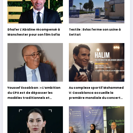
Dhafer L’Abidine récompensé à
Textile : Evlox ferme son usine à
Manchester pour son film Sofia
Settat
Youssef Essabban : « L’ambition
Au complexe sportif Mohammed
du CPA est de dépasser les
V: Casablanca accueille la
modèles traditionnels et
première mondiale du concert
académiques de formation en
holographique d’Abdel Halim
s’appuyant sur le partage des
Hafez
expériences »