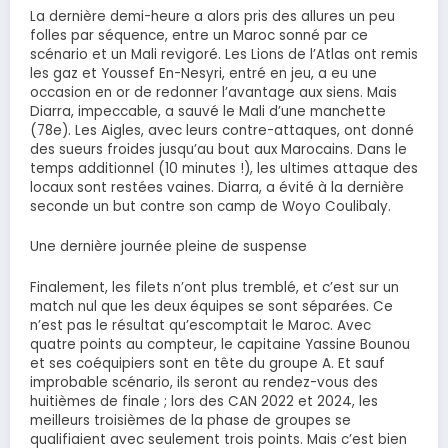
La dernière demi-heure a alors pris des allures un peu
folles par séquence, entre un Maroc sonné par ce
scénario et un Mali revigoré. Les Lions de l’Atlas ont remis
les gaz et Youssef En-Nesyri, entré en jeu, a eu une
occasion en or de redonner l’avantage aux siens. Mais
Diarra, impeccable, a sauvé le Mali d’une manchette
(78e). Les Aigles, avec leurs contre-attaques, ont donné
des sueurs froides jusqu’au bout aux Marocains. Dans le
temps additionnel (10 minutes !), les ultimes attaque des
locaux sont restées vaines. Diarra, a évité à la dernière
seconde un but contre son camp de Woyo Coulibaly.
Une dernière journée pleine de suspense
Finalement, les filets n’ont plus tremblé, et c’est sur un
match nul que les deux équipes se sont séparées. Ce
n’est pas le résultat qu’escomptait le Maroc. Avec
quatre points au compteur, le capitaine Yassine Bounou
et ses coéquipiers sont en tête du groupe A. Et sauf
improbable scénario, ils seront au rendez-vous des
huitièmes de finale ; lors des CAN 2022 et 2024, les
meilleurs troisièmes de la phase de groupes se
qualifiaient avec seulement trois points. Mais c’est bien