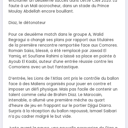
enchaîner un deuxième succès dans cette CAN 2025. La
faute à un Mali accrocheur, dans un stade du Prince
Moulay Abdellah encore bouillant.
Diaz, le détonateur
Pour ce deuxième match dans le groupe A, Walid
Regragui a changé ses plans par rapport aux titulaires
de la première rencontre remportée face aux Comores.
Romain Saïss, blessé, a été remplacé par Jawad El
Yamiq, et Soufiane Rahimi a laissé sa place en pointe à
Ayoub El Kaabi, auteur d’une entrée réussie contre les
Comoriens avec un but fantastique.
D’entrée, les Lions de l’Atlas ont pris le contrôle du ballon
face à des Maliens organisés pour jouer en contre et
imposer un défi physique. Mais pas facile de contenir un
talent comme celui de Brahim Diaz. Le Marocain,
intenable, a allumé une première mèche au quart
d’heure de jeu en frappant sur le portier Djigui Diarra.
Surpris à la réception du ballon repoussé, Ismael Saibari
n’a pu cadrer malgré le but vide.