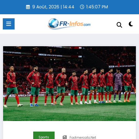
Aller
9 Août, 2026 | 14:44
1:45:08 PM
au
contenu
Sports
Footmercato.net