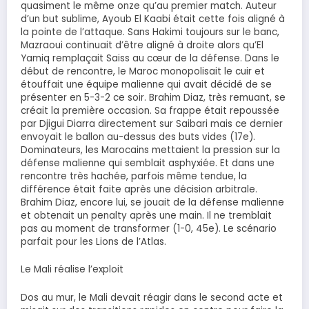
quasiment le même onze qu’au premier match. Auteur
d’un but sublime, Ayoub El Kaabi était cette fois aligné à
la pointe de l’attaque. Sans Hakimi toujours sur le banc,
Mazraoui continuait d’être aligné à droite alors qu’El
Yamiq remplaçait Saiss au cœur de la défense. Dans le
début de rencontre, le Maroc monopolisait le cuir et
étouffait une équipe malienne qui avait décidé de se
présenter en 5-3-2 ce soir. Brahim Diaz, très remuant, se
créait la première occasion. Sa frappe était repoussée
par Djigui Diarra directement sur Saibari mais ce dernier
envoyait le ballon au-dessus des buts vides (17e).
Dominateurs, les Marocains mettaient la pression sur la
défense malienne qui semblait asphyxiée. Et dans une
rencontre très hachée, parfois même tendue, la
différence était faite après une décision arbitrale.
Brahim Diaz, encore lui, se jouait de la défense malienne
et obtenait un penalty après une main. Il ne tremblait
pas au moment de transformer (1-0, 45e). Le scénario
parfait pour les Lions de l’Atlas.
Le Mali réalise l’exploit
Dos au mur, le Mali devait réagir dans le second acte et