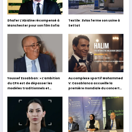
Dhafer L’Abidine récompensé à
Textile : Evlox ferme son usine à
Manchester pour son film Sofia
Settat
Youssef Essabban : « L’ambition
Au complexe sportif Mohammed
du CPA est de dépasser les
V: Casablanca accueille la
modèles traditionnels et
première mondiale du concert
académiques de formation en
holographique d’Abdel Halim
s’appuyant sur le partage des
Hafez
expériences »