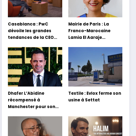
Casablanca : PwC
Mairie de Paris : La
dévoile les grandes
Franco-Marocaine
tendances de la CEO
Lamia El Aaraje
Survey 2026
nommée première
adjointe
Dhafer L’Abidine
Textile : Evlox ferme son
récompensé à
usine à Settat
Manchester pour son
film Sofia