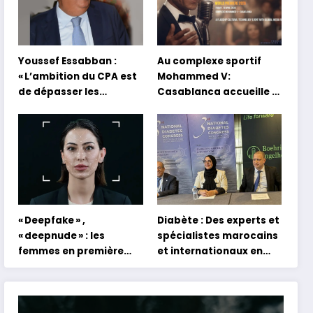
Youssef Essabban :
Au complexe sportif
« L’ambition du CPA est
Mohammed V:
de dépasser les
Casablanca accueille la
modèles traditionnels
première mondiale du
et académiques de
concert holographique
formation en
d’Abdel Halim Hafez
s’appuyant sur le
partage des
expériences »
« Deepfake » ,
Diabète : Des experts et
« deepnude » : les
spécialistes marocains
femmes en première
et internationaux en
ligne face aux dangers
conclave à Tanger
de l’intelligence
artificielle