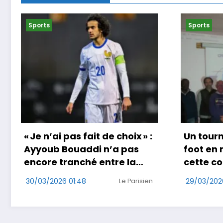
Sports
Sports
Un tournoi international de
Coup do
foot en marchant dans
au Jap
cette commune de Loire-
29/03/202
Atlantique
29/03/2026 17:49
Ouest-France