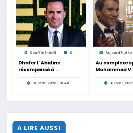
Souffle Inédit
0
Aujourd'hui Le .
Dhafer L’Abidine
Au complexe sp
récompensé à
Mohammed V:
Manchester pour son
Casablanca ac
film Sofia
la première m
30 Mar, 2026 | 16:48
30 Mar, 2026
du concert
holographique
Halim Hafez
À LIRE AUSSI