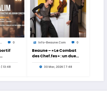
..
0
Info-Beaune.com
0
ortif
Beaune – « Le Combat
des Chef.fes » : un duel
cueille
musical baroque au
ondiale
sommet le samedi 4
 | 13:48
30 Mar, 2026 | 7:48
avril au théâtre
 d’Abdel
municipal