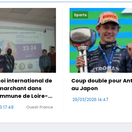
Sports
uble pour Antonelli
Le Maroc accroché po
on
première de Mo Ouah
6 14:47
29/03/2026 10:47
RDS
Wa