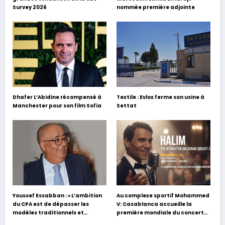
Survey 2026
nommée première adjointe
Dhafer L’Abidine récompensé à
Textile : Evlox ferme son usine à
Manchester pour son film Sofia
Settat
Youssef Essabban : « L’ambition
Au complexe sportif Mohammed
du CPA est de dépasser les
V: Casablanca accueille la
modèles traditionnels et
première mondiale du concert
académiques de formation en
holographique d’Abdel Halim