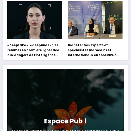
s’appuyant sur le partage des
Hafez
expériences »
« Deepfake » , « deepnude » : les
Diabète : Des experts et
femmes en première ligne face
spécialistes marocains et
aux dangers de l’intelligence
internationaux en conclave à
artificielle
Tanger
Espace Pub !