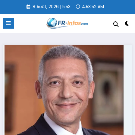
Aller
8 Août, 2026 | 5:53
4:53:53 AM
au
contenu