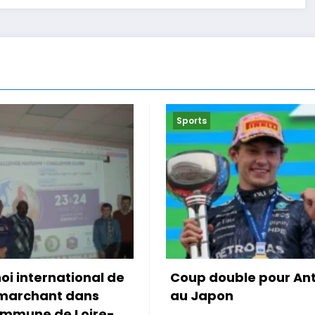
Sports
ouble pour Antonelli
Le Maroc accroché p
pon
première de Mo Ou