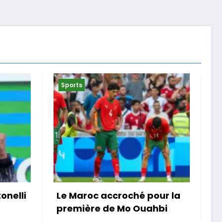
Sports
our la
« Je ne suis pas que la
ahbi
maladie » . Malgré un
cancer, une Girondine