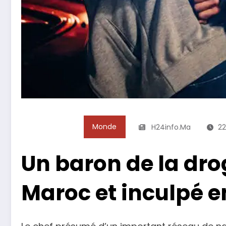
Monde
H24info.ma
22
Un baron de la dr
Maroc et inculpé e