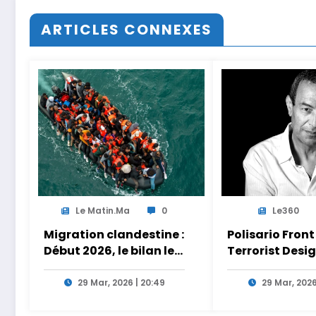
ARTICLES CONNEXES
Le Matin.ma
0
Le360
Migration clandestine :
Polisario Front
Début 2026, le bilan le
Terrorist Desi
plus meurtrier depuis
Act: au Brésil, l
2014 sur les côtes de
Polisario s’aff
29 Mar, 2026 | 20:49
29 Mar, 2026
l’Afrique du Nord
dans la nébule
Iran