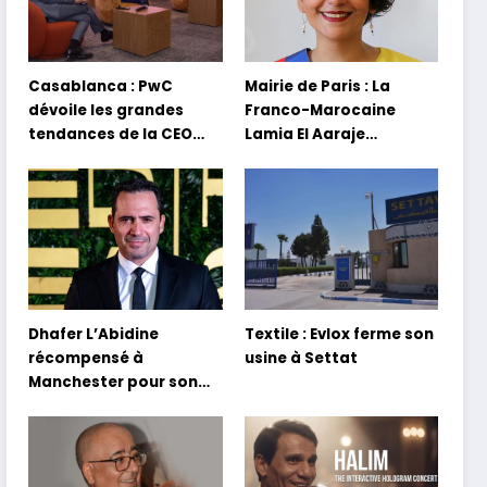
Casablanca : PwC
Mairie de Paris : La
dévoile les grandes
Franco-Marocaine
tendances de la CEO
Lamia El Aaraje
Survey 2026
nommée première
adjointe
Dhafer L’Abidine
Textile : Evlox ferme son
récompensé à
usine à Settat
Manchester pour son
film Sofia