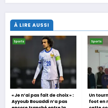
À LIRE AUSSI
Sports
Sports
:
Un tournoi international de
Coup d
foot en marchant dans
au Ja
cette commune de Loire-