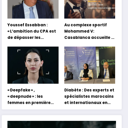
Youssef Essabban :
Au complexe sportif
« L’ambition du CPA est
Mohammed V:
de dépasser les
Casablanca accueille la
modèles traditionnels
première mondiale du
et académiques de
concert holographique
formation en
d’Abdel Halim Hafez
s’appuyant sur le
partage des
expériences »
« Deepfake » ,
Diabète : Des experts et
« deepnude » : les
spécialistes marocains
femmes en première
et internationaux en
ligne face aux dangers
conclave à Tanger
de l’intelligence
artificielle