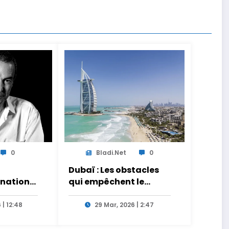
0
Bladi.net
0
Dubaï : Les obstacles
gnation
qui empêchent le
e
report des flux
iche
touristiques vers le
 | 12:48
29 Mar, 2026 | 2:47
use pro-
Maroc