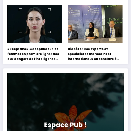
académiques de formation en
holographique d’Abdel Halim
s’appuyant sur le partage des
Hafez
expériences »
« Deepfake » , « deepnude » : les
Diabète : Des experts et
femmes en première ligne face
spécialistes marocains et
aux dangers de l’intelligence
internationaux en conclave à
artificielle
Tanger
Espace Pub !