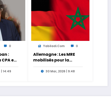
0
Yabiladi.com
0
an :
Allemagne : Les MRE
u CPA est
mobilisés pour la
s
transmission des liens
tionnels
entre générations
 | 14:49
30 Mar, 2026 | 9:48
es de
 le