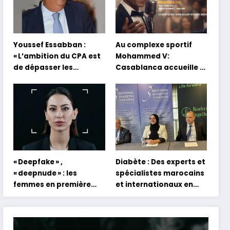
Youssef Essabban :
Au complexe sportif
« L’ambition du CPA est
Mohammed V:
de dépasser les
Casablanca accueille la
modèles traditionnels
première mondiale du
et académiques de
concert holographique
formation en
d’Abdel Halim Hafez
s’appuyant sur le
partage des
expériences »
« Deepfake » ,
Diabète : Des experts et
« deepnude » : les
spécialistes marocains
femmes en première
et internationaux en
ligne face aux dangers
conclave à Tanger
de l’intelligence
artificielle