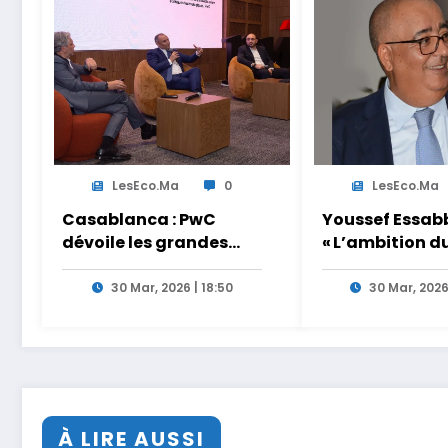
LesEco.ma
0
LesEco.ma
Casablanca : PwC
Youssef Essabb
dévoile les grandes
« L’ambition d
tendances de la CEO
de dépasser le
Survey 2026
modèles tradi
30 Mar, 2026 | 18:50
30 Mar, 2026
et académiqu
formation en
s’appuyant sur
partage des
expériences »
À LIRE AUSSI