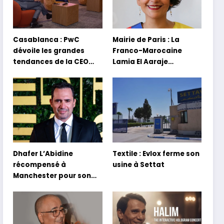
Casablanca : PwC
Mairie de Paris : La
dévoile les grandes
Franco-Marocaine
tendances de la CEO
Lamia El Aaraje
Survey 2026
nommée première
adjointe
Dhafer L’Abidine
Textile : Evlox ferme son
récompensé à
usine à Settat
Manchester pour son
film Sofia