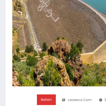
Nation
Lavieeco.com
2