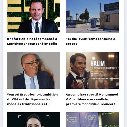
Dhafer L’Abidine récompensé à
Textile : Evlox ferme son usine à
Manchester pour son film Sofia
Settat
Youssef Essabban : « L’ambition
Au complexe sportif Mohammed
du CPA est de dépasser les
V: Casablanca accueille la
modèles traditionnels et
première mondiale du concert
académiques de formation en
holographique d’Abdel Halim
s’appuyant sur le partage des
Hafez
expériences »