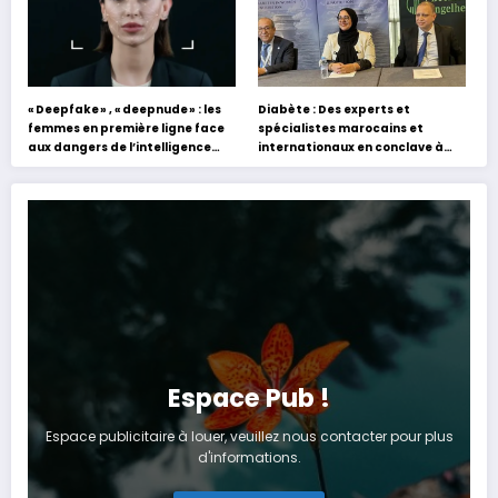
« Deepfake » , « deepnude » : les
Diabète : Des experts et
femmes en première ligne face
spécialistes marocains et
aux dangers de l’intelligence
internationaux en conclave à
artificielle
Tanger
Espace Pub !
Espace publicitaire à louer, veuillez nous contacter pour plus
d'informations.