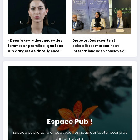
expériences »
« Deepfake » , « deepnude » : les
Diabète : Des experts et
femmes en première ligne face
spécialistes marocains et
aux dangers de l’intelligence
internationaux en conclave à
artificielle
Tanger
Espace Pub !
Espace publicitaire à louer, veuillez nous contacter pour plus
d'informations.