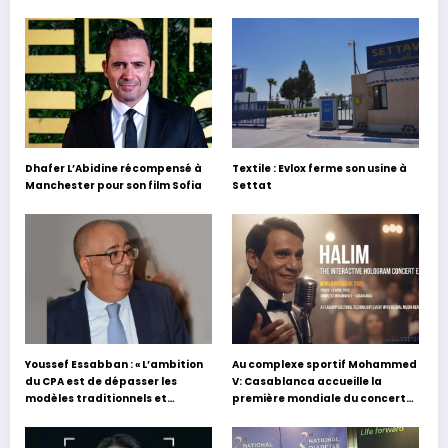
Dhafer L’Abidine récompensé à
Textile : Evlox ferme son usine à
Manchester pour son film Sofia
Settat
Youssef Essabban : « L’ambition
Au complexe sportif Mohammed
du CPA est de dépasser les
V: Casablanca accueille la
modèles traditionnels et
première mondiale du concert
académiques de formation en
holographique d’Abdel Halim
s’appuyant sur le partage des
Hafez