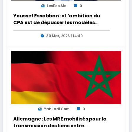
LesEco.ma
0
Youssef Essabban : « L’ambition du
CPA est de dépasser les modèles
traditionnels et académiques de
formation en s’appuyant sur le
30 Mar, 2026 | 14:49
partage des expériences »
Yabiladi.com
0
Allemagne : Les MRE mobilisés pour la
transmission des liens entre