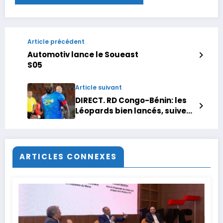
Article précédent
Automotiv lance le Soueast
S05
Article suivant
DIRECT. RD Congo-Bénin: les
Léopards bien lancés, suivez
le match du groupe D de la
CAN 2025 en live
ARTICLES CONNEXES