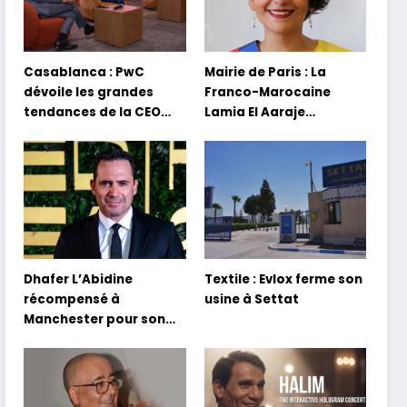
Casablanca : PwC
Mairie de Paris : La
dévoile les grandes
Franco-Marocaine
tendances de la CEO
Lamia El Aaraje
Survey 2026
nommée première
adjointe
Dhafer L’Abidine
Textile : Evlox ferme son
récompensé à
usine à Settat
Manchester pour son
film Sofia