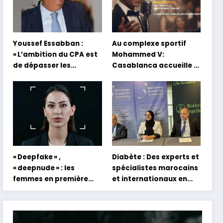
Youssef Essabban :
Au complexe sportif
« L’ambition du CPA est
Mohammed V:
de dépasser les
Casablanca accueille la
modèles traditionnels
première mondiale du
et académiques de
concert holographique
formation en
d’Abdel Halim Hafez
s’appuyant sur le
partage des
expériences »
« Deepfake » ,
Diabète : Des experts et
« deepnude » : les
spécialistes marocains
femmes en première
et internationaux en
ligne face aux dangers
conclave à Tanger
de l’intelligence
artificielle