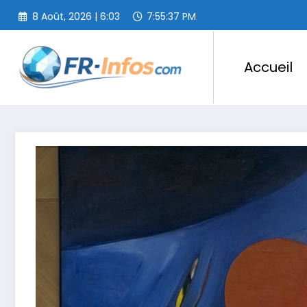
Aller
8 Août, 2026 | 6:03
7:55:39 PM
au
contenu
Accueil