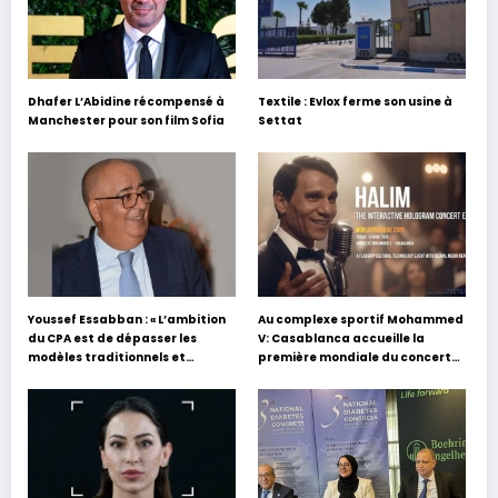
Dhafer L’Abidine récompensé à
Textile : Evlox ferme son usine à
Manchester pour son film Sofia
Settat
Youssef Essabban : « L’ambition
Au complexe sportif Mohammed
du CPA est de dépasser les
V: Casablanca accueille la
modèles traditionnels et
première mondiale du concert
académiques de formation en
holographique d’Abdel Halim
s’appuyant sur le partage des
Hafez
expériences »