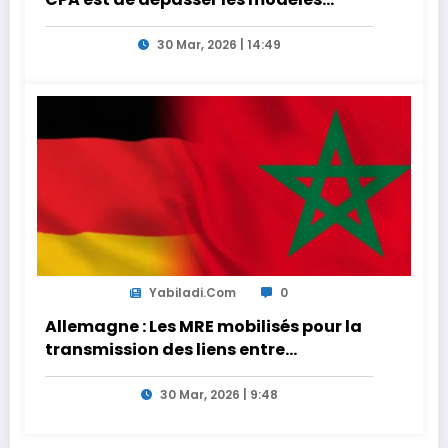
traditionnels et académiques de
formation en s’appuyant sur le
30 Mar, 2026 | 14:49
partage des expériences »
Yabiladi.com
0
Allemagne : Les MRE mobilisés pour la
transmission des liens entre
générations
30 Mar, 2026 | 9:48