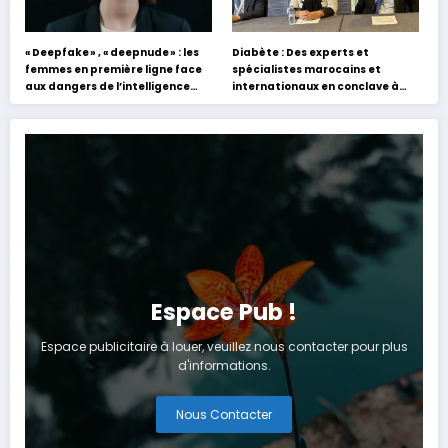
« Deepfake » , « deepnude » : les
Diabète : Des experts et
femmes en première ligne face
spécialistes marocains et
aux dangers de l’intelligence
internationaux en conclave à
artificielle
Tanger
Espace Pub !
Espace publicitaire à louer, veuillez nous contacter pour plus
d'informations.
Nous Contacter