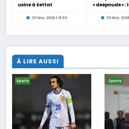
usine à Settat
« deepnude » : 
femmes en pre
ligne face aux
30 Mar, 2026 | 15:50
30 Mar, 2026
de l’intelligen
artificielle
À LIRE AUSSI
Sports
Sports