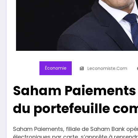
Économie
Leconomiste.com
Saham Paiements s
du portefeuille c
Saham Paiements, filiale de Saham Bank opé
électroniques par carte, s’apprête à reprend