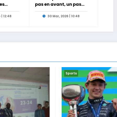
les
pas en avant, un pas
mière
en arrière… et le pétrole
 dangers
en arbitre
 | 12:48
30 Mar, 2026 | 10:48
ce
Sports