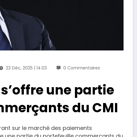
23 Déc, 2025 | 14:03
0 Commentaires
’offre une partie
ommerçants du CMI
rant sur le marché des paiements
re une partie du portefeuille commerçants du