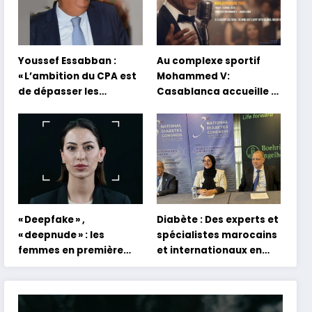
Youssef Essabban :
Au complexe sportif
« L’ambition du CPA est
Mohammed V:
de dépasser les
Casablanca accueille la
modèles traditionnels
première mondiale du
et académiques de
concert holographique
formation en
d’Abdel Halim Hafez
s’appuyant sur le
partage des
expériences »
« Deepfake » ,
Diabète : Des experts et
« deepnude » : les
spécialistes marocains
femmes en première
et internationaux en
ligne face aux dangers
conclave à Tanger
de l’intelligence
artificielle