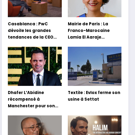
Casablanca : PwC
Mairie de Paris : La
dévoile les grandes
Franco-Marocaine
tendances de la CEO
Lamia El Aaraje
Survey 2026
nommée première
adjointe
Dhafer L’Abidine
Textile : Evlox ferme son
récompensé à
usine à Settat
Manchester pour son
film Sofia