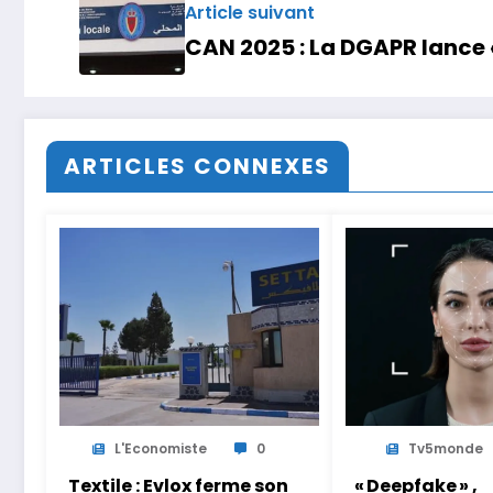
Article suivant
CAN 2025 : La DGAPR lance 
ARTICLES CONNEXES
L'Economiste
0
Tv5monde
Textile : Evlox ferme son
« Deepfake » ,