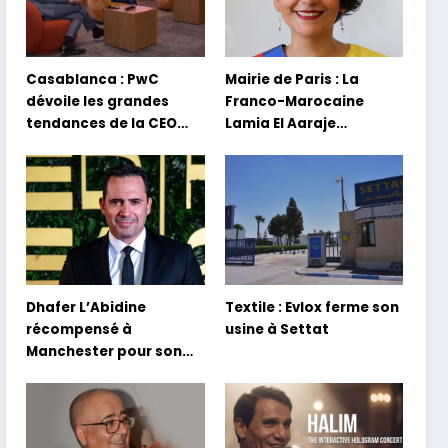
Casablanca : PwC
Mairie de Paris : La
dévoile les grandes
Franco-Marocaine
tendances de la CEO
Lamia El Aaraje
Survey 2026
nommée première
adjointe
Dhafer L’Abidine
Textile : Evlox ferme son
récompensé à
usine à Settat
Manchester pour son
film Sofia