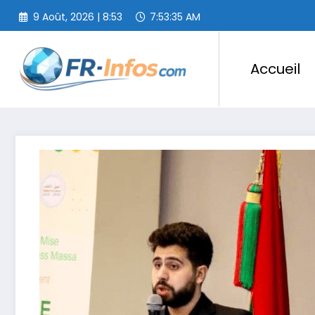
Aller
9 Août, 2026 | 8:53
7:53:36 AM
au
contenu
Accueil