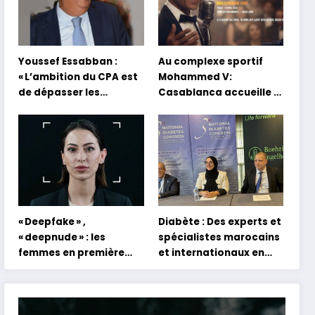
Youssef Essabban :
Au complexe sportif
« L’ambition du CPA est
Mohammed V:
de dépasser les
Casablanca accueille la
modèles traditionnels
première mondiale du
et académiques de
concert holographique
formation en
d’Abdel Halim Hafez
s’appuyant sur le
partage des
expériences »
« Deepfake » ,
Diabète : Des experts et
« deepnude » : les
spécialistes marocains
femmes en première
et internationaux en
ligne face aux dangers
conclave à Tanger
de l’intelligence
artificielle