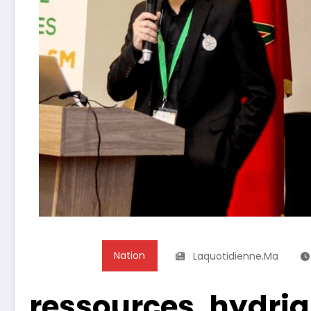
Nation
Laquotidienne.ma
ressources, hydri