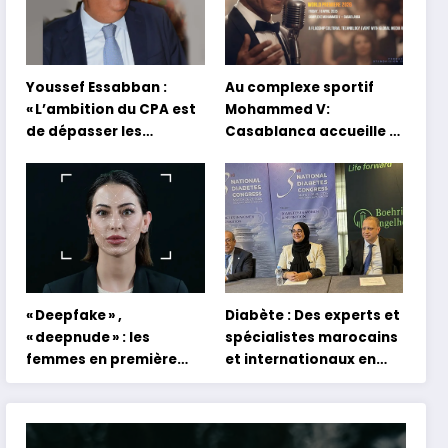
Youssef Essabban :
Au complexe sportif
« L’ambition du CPA est
Mohammed V:
de dépasser les
Casablanca accueille la
modèles traditionnels
première mondiale du
et académiques de
concert holographique
formation en
d’Abdel Halim Hafez
s’appuyant sur le
partage des
expériences »
« Deepfake » ,
Diabète : Des experts et
« deepnude » : les
spécialistes marocains
femmes en première
et internationaux en
ligne face aux dangers
conclave à Tanger
de l’intelligence
artificielle