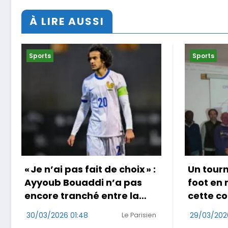
À LIRE AUSSI
Sports
Sports
Un tournoi international de
Coup do
foot en marchant dans
au Jap
cette commune de Loire-
29/03/202
Atlantique
29/03/2026 17:49
Ouest-France