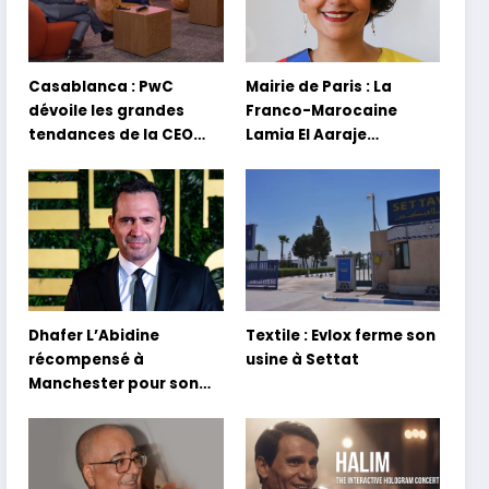
Casablanca : PwC
Mairie de Paris : La
dévoile les grandes
Franco-Marocaine
tendances de la CEO
Lamia El Aaraje
Survey 2026
nommée première
adjointe
Dhafer L’Abidine
Textile : Evlox ferme son
récompensé à
usine à Settat
Manchester pour son
film Sofia