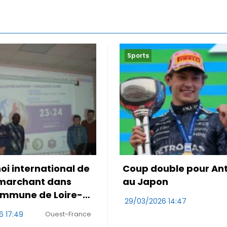
Sports
uble pour Antonelli
Le Maroc accroché po
on
première de Mo Ouah
6 14:47
29/03/2026 10:47
RDS
Wa