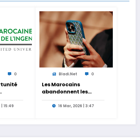
a
0
Bladi.net
0
rtunité
Les Marocains
abandonnent les
ificielle
appels et les SMS pour
Internet
 | 15:49
16 Mar, 2026 | 3:47