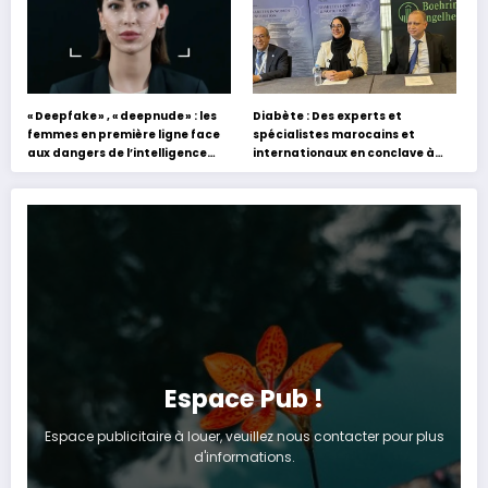
« Deepfake » , « deepnude » : les
Diabète : Des experts et
femmes en première ligne face
spécialistes marocains et
aux dangers de l’intelligence
internationaux en conclave à
artificielle
Tanger
Espace Pub !
Espace publicitaire à louer, veuillez nous contacter pour plus
d'informations.