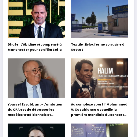
Dhafer L’Abidine récompensé à
Textile : Evlox ferme son usine à
Manchester pour son film Sofia
Settat
Youssef Essabban : « L’ambition
Au complexe sportif Mohammed
du CPA est de dépasser les
V: Casablanca accueille la
modèles traditionnels et
première mondiale du concert
académiques de formation en
holographique d’Abdel Halim
s’appuyant sur le partage des
Hafez
expériences »