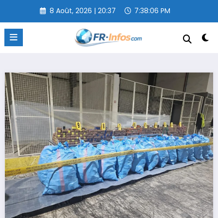
Aller
8 Août, 2026 | 20:37
7:38:07 PM
au
contenu