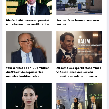
Dhafer L’Abidine récompensé à
Textile : Evlox ferme son usine à
Manchester pour son film Sofia
Settat
Youssef Essabban : « L’ambition
Au complexe sportif Mohammed
du CPA est de dépasser les
V: Casablanca accueille la
modèles traditionnels et
première mondiale du concert
académiques de formation en
holographique d’Abdel Halim
s’appuyant sur le partage des
Hafez
expériences »