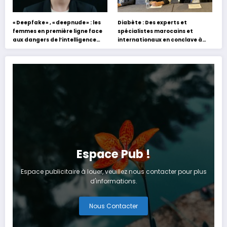
« Deepfake » , « deepnude » : les
Diabète : Des experts et
femmes en première ligne face
spécialistes marocains et
aux dangers de l’intelligence
internationaux en conclave à
artificielle
Tanger
Espace Pub !
Espace publicitaire à louer, veuillez nous contacter pour plus
d'informations.
Nous Contacter