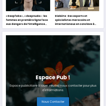
« Deepfake » , « deepnude » : les
Diabète : Des experts et
femmes en première ligne face
spécialistes marocains et
aux dangers de l’intelligence
internationaux en conclave à
artificielle
Tanger
Espace Pub !
Espace publicitaire à louer, veuillez nous contacter pour plus
d'informations.
Nous Contacter