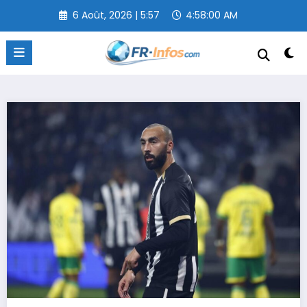
Aller
6 Août, 2026 | 5:57
4:58:01 AM
au
contenu