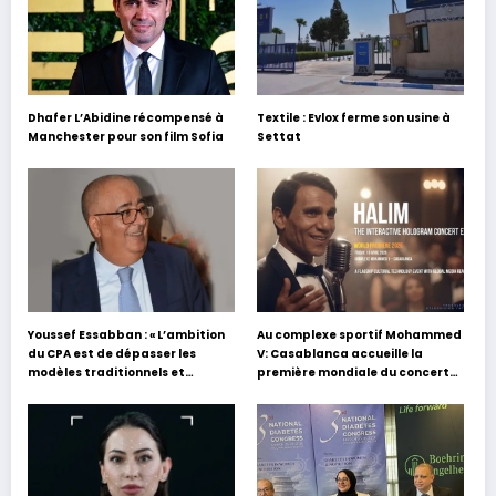
Dhafer L’Abidine récompensé à
Textile : Evlox ferme son usine à
Manchester pour son film Sofia
Settat
Youssef Essabban : « L’ambition
Au complexe sportif Mohammed
du CPA est de dépasser les
V: Casablanca accueille la
modèles traditionnels et
première mondiale du concert
académiques de formation en
holographique d’Abdel Halim
s’appuyant sur le partage des
Hafez
expériences »