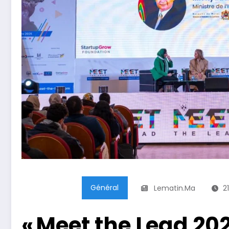
Général
Lematin.ma
2
« Meet the Lead 202