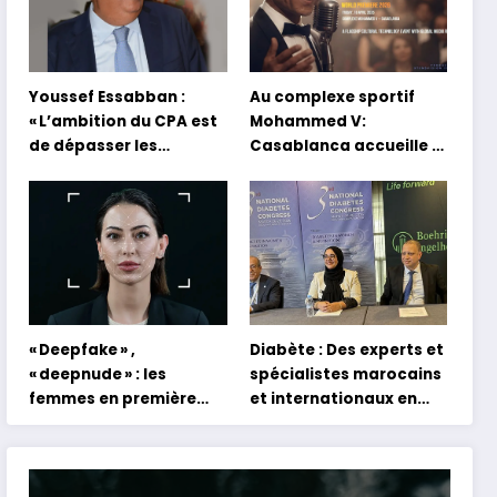
Youssef Essabban :
Au complexe sportif
« L’ambition du CPA est
Mohammed V:
de dépasser les
Casablanca accueille la
modèles traditionnels
première mondiale du
et académiques de
concert holographique
formation en
d’Abdel Halim Hafez
s’appuyant sur le
partage des
expériences »
« Deepfake » ,
Diabète : Des experts et
« deepnude » : les
spécialistes marocains
femmes en première
et internationaux en
ligne face aux dangers
conclave à Tanger
de l’intelligence
artificielle