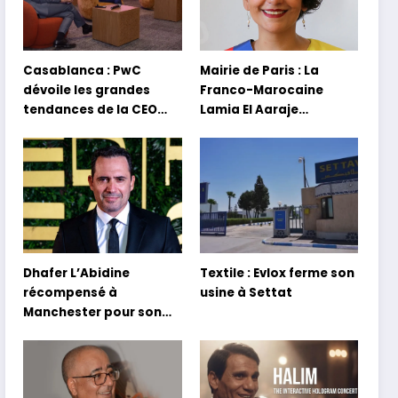
Casablanca : PwC
Mairie de Paris : La
dévoile les grandes
Franco-Marocaine
tendances de la CEO
Lamia El Aaraje
Survey 2026
nommée première
adjointe
Dhafer L’Abidine
Textile : Evlox ferme son
récompensé à
usine à Settat
Manchester pour son
film Sofia