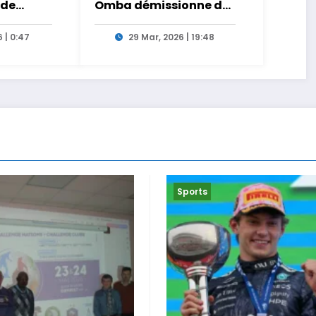
 de
Omba démissionne de
ct sur
son poste de Secrétaire
Général
 | 0:47
29 Mar, 2026 | 19:48
Sports