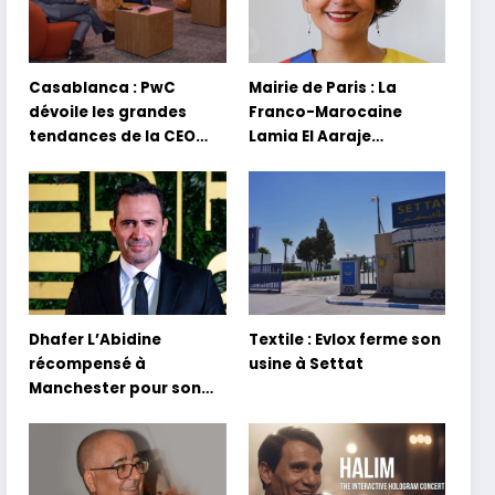
Casablanca : PwC
Mairie de Paris : La
dévoile les grandes
Franco-Marocaine
tendances de la CEO
Lamia El Aaraje
Survey 2026
nommée première
adjointe
Dhafer L’Abidine
Textile : Evlox ferme son
récompensé à
usine à Settat
Manchester pour son
film Sofia