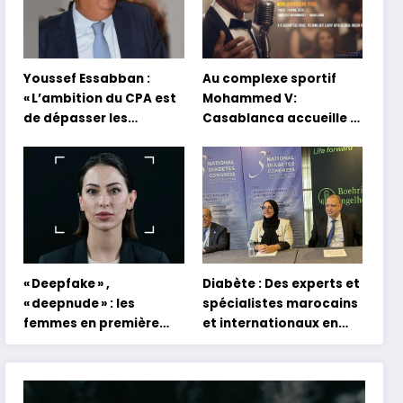
Youssef Essabban :
Au complexe sportif
« L’ambition du CPA est
Mohammed V:
de dépasser les
Casablanca accueille la
modèles traditionnels
première mondiale du
et académiques de
concert holographique
formation en
d’Abdel Halim Hafez
s’appuyant sur le
partage des
expériences »
« Deepfake » ,
Diabète : Des experts et
« deepnude » : les
spécialistes marocains
femmes en première
et internationaux en
ligne face aux dangers
conclave à Tanger
de l’intelligence
artificielle