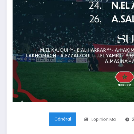
Général
Lopinion.ma
2