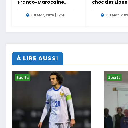
Franco-Marocaine
choc des Lions
Lamia El Aaraje
Ouahbi en dire
nommée première
Arryadia
30 Mar, 2026 | 17:49
30 Mar, 2026
adjointe
À LIRE AUSSI
Sports
Sports