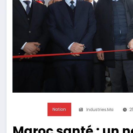
Nation
Industries.ma
2
Maroc santé : un no