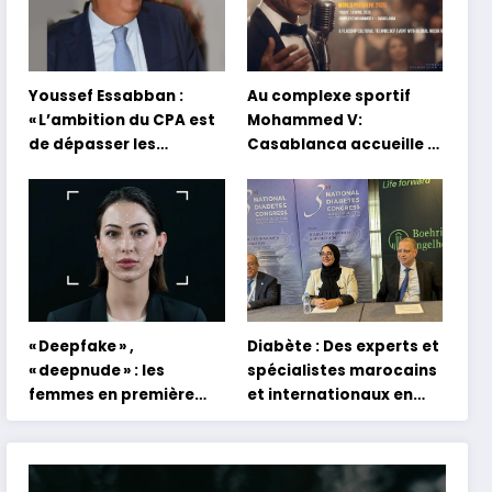
Youssef Essabban :
Au complexe sportif
« L’ambition du CPA est
Mohammed V:
de dépasser les
Casablanca accueille la
modèles traditionnels
première mondiale du
et académiques de
concert holographique
formation en
d’Abdel Halim Hafez
s’appuyant sur le
partage des
expériences »
« Deepfake » ,
Diabète : Des experts et
« deepnude » : les
spécialistes marocains
femmes en première
et internationaux en
ligne face aux dangers
conclave à Tanger
de l’intelligence
artificielle