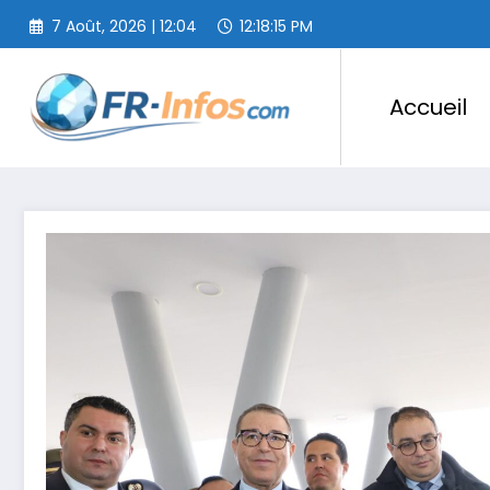
Aller
7 Août, 2026 | 12:04
12:18:17 PM
au
contenu
Accueil