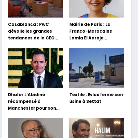
Casablanca : PwC
Mairie de Paris : La
dévoile les grandes
Franco-Marocaine
tendances de la CEO
Lamia El Aaraje
Survey 2026
nommée première
adjointe
Dhafer L’Abidine
Textile : Evlox ferme son
récompensé à
usine à Settat
Manchester pour son
film Sofia