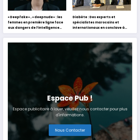
« Deepfake » , « deepnude » : les
Diabète : Des experts et
femmes en première ligne face
spécialistes marocains et
aux dangers de l’intelligence
internationaux en conclave à
artificielle
Tanger
Espace Pub !
Espace publicitaire à louer, veuillez nous contacter pour plus
d'informations.
Nous Contacter