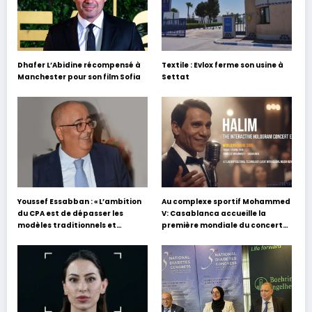
Dhafer L’Abidine récompensé à
Textile : Evlox ferme son usine à
Manchester pour son film Sofia
Settat
Youssef Essabban : « L’ambition
Au complexe sportif Mohammed
du CPA est de dépasser les
V: Casablanca accueille la
modèles traditionnels et
première mondiale du concert
académiques de formation en
holographique d’Abdel Halim
s’appuyant sur le partage des
Hafez
expériences »