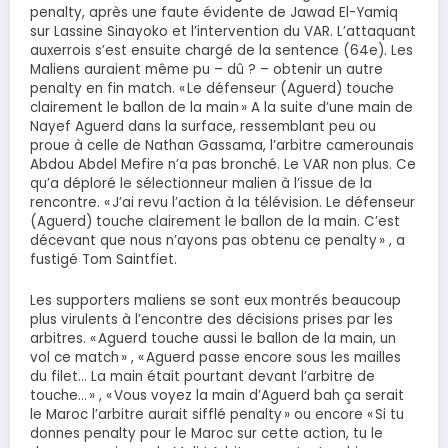
penalty, après une faute évidente de Jawad El-Yamiq
sur Lassine Sinayoko et l’intervention du VAR. L’attaquant
auxerrois s’est ensuite chargé de la sentence (64e). Les
Maliens auraient même pu – dû ? – obtenir un autre
penalty en fin match. « Le défenseur (Aguerd) touche
clairement le ballon de la main » A la suite d’une main de
Nayef Aguerd dans la surface, ressemblant peu ou
proue à celle de Nathan Gassama, l’arbitre camerounais
Abdou Abdel Mefire n’a pas bronché. Le VAR non plus. Ce
qu’a déploré le sélectionneur malien à l’issue de la
rencontre. « J’ai revu l’action à la télévision. Le défenseur
(Aguerd) touche clairement le ballon de la main. C’est
décevant que nous n’ayons pas obtenu ce penalty » , a
fustigé Tom Saintfiet.
Les supporters maliens se sont eux montrés beaucoup
plus virulents à l’encontre des décisions prises par les
arbitres. « Aguerd touche aussi le ballon de la main, un
vol ce match » , « Aguerd passe encore sous les mailles
du filet… La main était pourtant devant l’arbitre de
touche… » , « Vous voyez la main d’Aguerd bah ça serait
le Maroc l’arbitre aurait sifflé penalty » ou encore « Si tu
donnes penalty pour le Maroc sur cette action, tu le