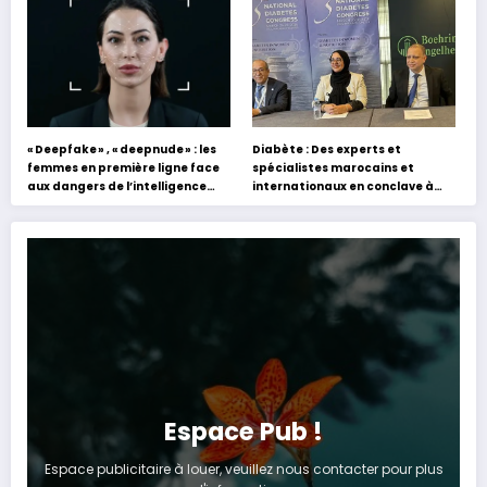
expériences »
« Deepfake » , « deepnude » : les
Diabète : Des experts et
femmes en première ligne face
spécialistes marocains et
aux dangers de l’intelligence
internationaux en conclave à
artificielle
Tanger
Espace Pub !
Espace publicitaire à louer, veuillez nous contacter pour plus