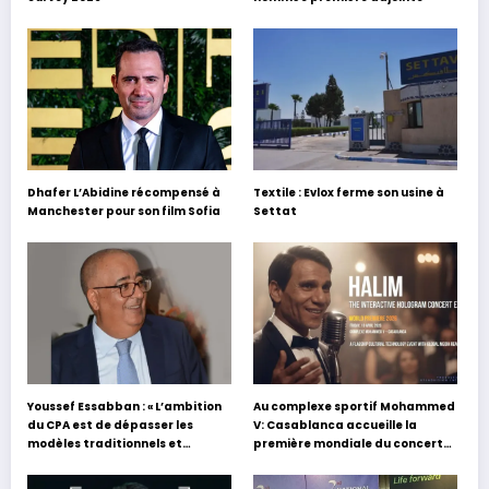
Dhafer L’Abidine récompensé à
Textile : Evlox ferme son usine à
Manchester pour son film Sofia
Settat
Youssef Essabban : « L’ambition
Au complexe sportif Mohammed
du CPA est de dépasser les
V: Casablanca accueille la
modèles traditionnels et
première mondiale du concert
académiques de formation en
holographique d’Abdel Halim
s’appuyant sur le partage des
Hafez