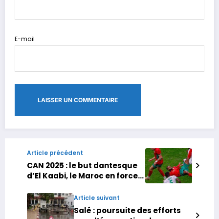
E-mail
Article précédent
CAN 2025 : le but dantesque
d’El Kaabi, le Maroc en force,
pluies diluviennes et VAR en
panne… le bilan de la
Article suivant
première journée
Salé : poursuite des efforts