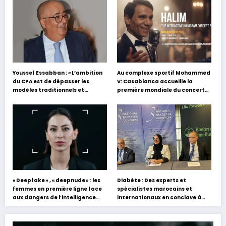
Youssef Essabban : « L’ambition
Au complexe sportif Mohammed
du CPA est de dépasser les
V: Casablanca accueille la
modèles traditionnels et
première mondiale du concert
académiques de formation en
holographique d’Abdel Halim
s’appuyant sur le partage des
Hafez
expériences »
« Deepfake » , « deepnude » : les
Diabète : Des experts et
femmes en première ligne face
spécialistes marocains et
aux dangers de l’intelligence
internationaux en conclave à
artificielle
Tanger