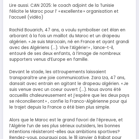
Lire aussi. CAN 2025: le coach adjoint de la Tunisie
félicite le Maroc pour l’ « excellente » organisation et
l’accueil (vidéo)
Rachid Bouarich, 47 ans, a voulu symboliser cet élan en
arborant à la fois un maillot du Maroc et un drapeau
algérien. « Je suis Marocain, né en France et ayant grandi
avec des Algériens (…). Vive l’Algérie! » , lance-t-il,
entouré de ses deux enfants, à l’image de nombreux
supporters venus d’Europe en famille.
Devant le stade, les attroupements laissaient
transparaître une joie communicative. Zara Iza, 47 ans,
dansait avec entrain en agitant le drapeau algérien. « Je
suis venue avec un coeur ouvert (…). Nous avons été
accueillis chaleureusement et j’espère que les deux pays
se réconcilieront » , confie la Franco-Algérienne pour qui
le trajet depuis la France a été bien plus simple.
Alors que le Maroc est le grand favori de l’épreuve, et
l’Algérie l’un de ses plus sérieux outsiders, les bonnes
intentions résisteront-elles aux ambitions sportives?
Rendez-vous, pourquoi pas, le 18 janvier à Rabat pour