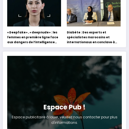
« Deepfake » , « deepnude » : les
Diabète : Des experts et
femmes en première ligne face
spécialistes marocains et
aux dangers de l’intelligence
internationaux en conclave à
artificielle
Tanger
Espace Pub !
Espace publicitaire à louer, veuillez nous contacter pour plus
d'informations.