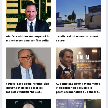
Dhafer L’Abidine récompensé à
Textile : Evlox ferme son usine à
Manchester pour son film Sofia
Settat
Youssef Essabban : « L’ambition
Au complexe sportif Mohammed
du CPA est de dépasser les
V: Casablanca accueille la
modèles traditionnels et
première mondiale du concert
académiques de formation en
holographique d’Abdel Halim
s’appuyant sur le partage des
Hafez
expériences »