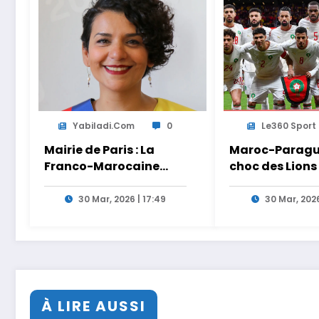
Yabiladi.com
0
Le360 Sport
Mairie de Paris : La
Maroc-Paragua
Franco-Marocaine
choc des Lions
Lamia El Aaraje
Ouahbi en dire
nommée première
Arryadia
30 Mar, 2026 | 17:49
30 Mar, 2026
adjointe
À LIRE AUSSI