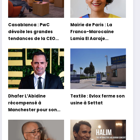
Casablanca : PwC
Mairie de Paris : La
dévoile les grandes
Franco-Marocaine
tendances de la CEO
Lamia El Aaraje
Survey 2026
nommée première
adjointe
Dhafer L’Abidine
Textile : Evlox ferme son
récompensé à
usine à Settat
Manchester pour son
film Sofia