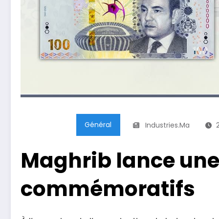
Général
Industries.ma
Maghrib lance une 
commémoratifs