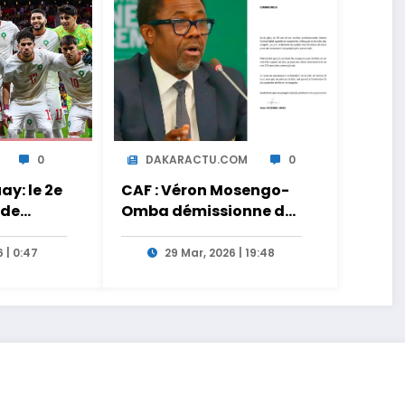
0
DAKARACTU.COM
0
y: le 2e
CAF : Véron Mosengo-
 de
Omba démissionne de
ct sur
son poste de Secrétaire
Général
 | 0:47
29 Mar, 2026 | 19:48