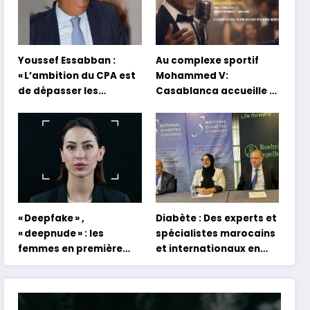
Youssef Essabban :
Au complexe sportif
« L’ambition du CPA est
Mohammed V:
de dépasser les
Casablanca accueille la
modèles traditionnels
première mondiale du
et académiques de
concert holographique
formation en
d’Abdel Halim Hafez
s’appuyant sur le
partage des
expériences »
« Deepfake » ,
Diabète : Des experts et
« deepnude » : les
spécialistes marocains
femmes en première
et internationaux en
ligne face aux dangers
conclave à Tanger
de l’intelligence
artificielle