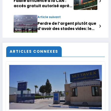
Faible affluence à la CAN :
accès gratuit autorisé après
le coup d’envoi
Article suivant
Perdre de l’argent plutôt que
d’avoir des stades vides: le
Maroc est prêt à tout pour
sauver sa CAN
ARTICLES CONNEXES