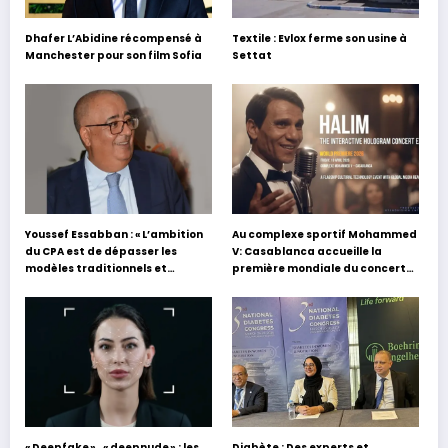
Dhafer L’Abidine récompensé à
Textile : Evlox ferme son usine à
Manchester pour son film Sofia
Settat
Youssef Essabban : « L’ambition
Au complexe sportif Mohammed
du CPA est de dépasser les
V: Casablanca accueille la
modèles traditionnels et
première mondiale du concert
académiques de formation en
holographique d’Abdel Halim
s’appuyant sur le partage des
Hafez
expériences »
« Deepfake » , « deepnude » : les
Diabète : Des experts et