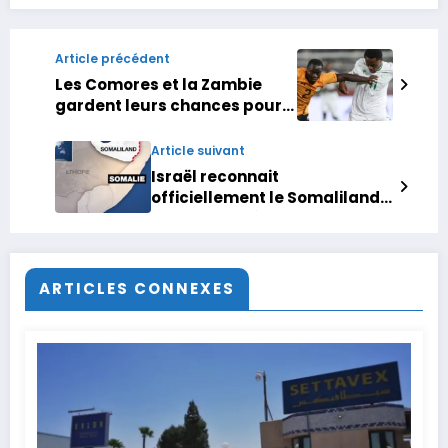
Article précédent
Les Comores et la Zambie
gardent leurs chances pour
la suite
Article suivant
Israël reconnait
officiellement le Somaliland,
la Somalie dénonce une
« attaque délibérée contre sa
souveraineté »
ARTICLES CONNEXES