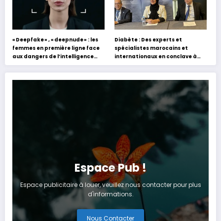
« Deepfake » , « deepnude » : les
Diabète : Des experts et
femmes en première ligne face
spécialistes marocains et
aux dangers de l’intelligence
internationaux en conclave à
artificielle
Tanger
Espace Pub !
Espace publicitaire à louer, veuillez nous contacter pour plus
d'informations.
Nous Contacter