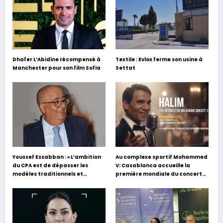
Dhafer L’Abidine récompensé à
Textile : Evlox ferme son usine à
Manchester pour son film Sofia
Settat
Youssef Essabban : « L’ambition
Au complexe sportif Mohammed
du CPA est de dépasser les
V: Casablanca accueille la
modèles traditionnels et
première mondiale du concert
académiques de formation en
holographique d’Abdel Halim
s’appuyant sur le partage des
Hafez
expériences »