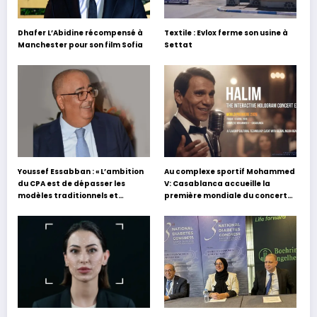
Dhafer L’Abidine récompensé à
Textile : Evlox ferme son usine à
Manchester pour son film Sofia
Settat
Youssef Essabban : « L’ambition
Au complexe sportif Mohammed
du CPA est de dépasser les
V: Casablanca accueille la
modèles traditionnels et
première mondiale du concert
académiques de formation en
holographique d’Abdel Halim
s’appuyant sur le partage des
Hafez
expériences »