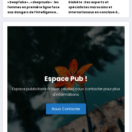
« Deepfake » , « deepnude » : les
Diabète : Des experts et
femmes en première ligne face
spécialistes marocains et
aux dangers de l’intelligence
internationaux en conclave à
artificielle
Tanger
Espace Pub !
Espace publicitaire à louer, veuillez nous contacter pour plus
d'informations.
Nous Contacter