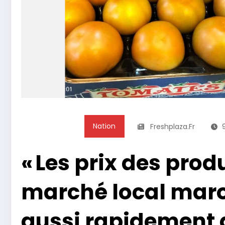
Nation
Freshplaza.fr
« Les prix des produ
marché local maro
aussi rapidement q