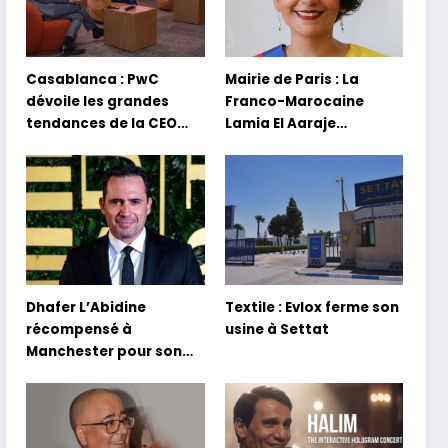
Casablanca : PwC
Mairie de Paris : La
dévoile les grandes
Franco-Marocaine
tendances de la CEO
Lamia El Aaraje
Survey 2026
nommée première
adjointe
Dhafer L’Abidine
Textile : Evlox ferme son
récompensé à
usine à Settat
Manchester pour son
film Sofia