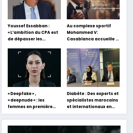
Youssef Essabban :
Au complexe sportif
« L’ambition du CPA est
Mohammed V:
de dépasser les
Casablanca accueille la
modèles traditionnels
première mondiale du
et académiques de
concert holographique
formation en
d’Abdel Halim Hafez
s’appuyant sur le
partage des
expériences »
« Deepfake » ,
Diabète : Des experts et
« deepnude » : les
spécialistes marocains
femmes en première
et internationaux en
ligne face aux dangers
conclave à Tanger
de l’intelligence
artificielle