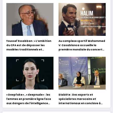
Youssef Essabban : « L’ambition
Au complexe sportif Mohammed
du CPA est de dépasser les
V: Casablanca accueille la
modèles traditionnels et
première mondiale du concert
académiques de formation en
holographique d’Abdel Halim
s’appuyant sur le partage des
Hafez
expériences »
« Deepfake » , « deepnude » : les
Diabète : Des experts et
femmes en première ligne face
spécialistes marocains et
aux dangers de l’intelligence
internationaux en conclave à
artificielle
Tanger