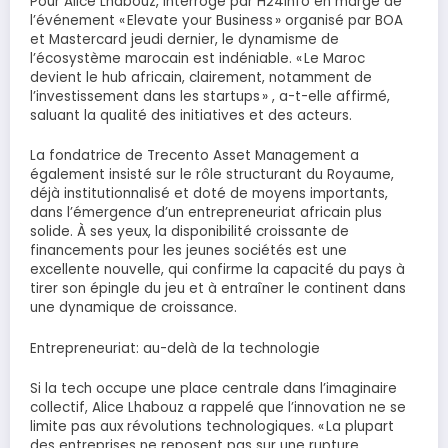
Pour Alice Lhabouz, interrogé par H24Info en marge de
l’événement « Elevate your Business » organisé par BOA
et Mastercard jeudi dernier, le dynamisme de
l’écosystème marocain est indéniable. « Le Maroc
devient le hub africain, clairement, notamment de
l’investissement dans les startups » , a-t-elle affirmé,
saluant la qualité des initiatives et des acteurs.
La fondatrice de Trecento Asset Management a
également insisté sur le rôle structurant du Royaume,
déjà institutionnalisé et doté de moyens importants,
dans l’émergence d’un entrepreneuriat africain plus
solide. À ses yeux, la disponibilité croissante de
financements pour les jeunes sociétés est une
excellente nouvelle, qui confirme la capacité du pays à
tirer son épingle du jeu et à entraîner le continent dans
une dynamique de croissance.
Entrepreneuriat: au-delà de la technologie
Si la tech occupe une place centrale dans l’imaginaire
collectif, Alice Lhabouz a rappelé que l’innovation ne se
limite pas aux révolutions technologiques. « La plupart
des entreprises ne reposent pas sur une rupture