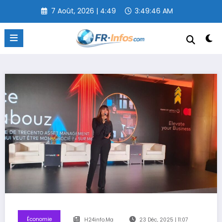
Aller
7 Août, 2026 | 4:49
3:49:47 AM
au
contenu
Économie
H24info.ma
23 Déc, 2025 | 11:07