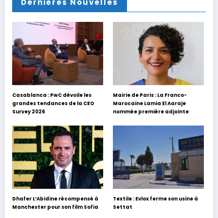
Dernières Nouvelles
Casablanca : PwC dévoile les
Mairie de Paris : La Franco-
grandes tendances de la CEO
Marocaine Lamia El Aaraje
Survey 2026
nommée première adjointe
Dhafer L’Abidine récompensé à
Textile : Evlox ferme son usine à
Manchester pour son film Sofia
Settat