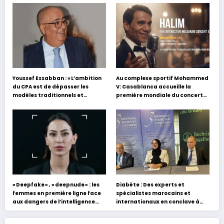
Youssef Essabban : « L’ambition
Au complexe sportif Mohammed
du CPA est de dépasser les
V: Casablanca accueille la
modèles traditionnels et
première mondiale du concert
académiques de formation en
holographique d’Abdel Halim
s’appuyant sur le partage des
Hafez
expériences »
« Deepfake » , « deepnude » : les
Diabète : Des experts et
femmes en première ligne face
spécialistes marocains et
aux dangers de l’intelligence
internationaux en conclave à
artificielle
Tanger