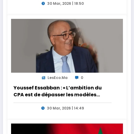
30 Mar, 2026 | 18:50
LesEco.ma
0
Youssef Essabban : « L’ambition du
CPA est de dépasser les modèles
traditionnels et académiques de
formation en s’appuyant sur le
30 Mar, 2026 | 14:49
partage des expériences »