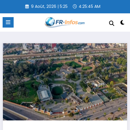
Aller
9 Août, 2026 | 5:25
4:25:46 AM
au
contenu