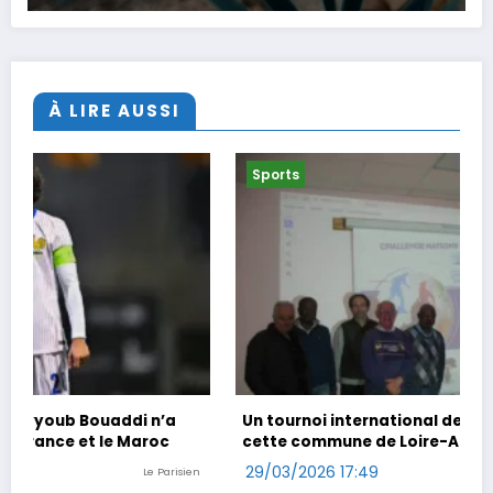
À LIRE AUSSI
Sports
Un tournoi international de foot en marchant dans
cette commune de Loire-Atlantique
29/03/2026 17:49
n
Ouest-France