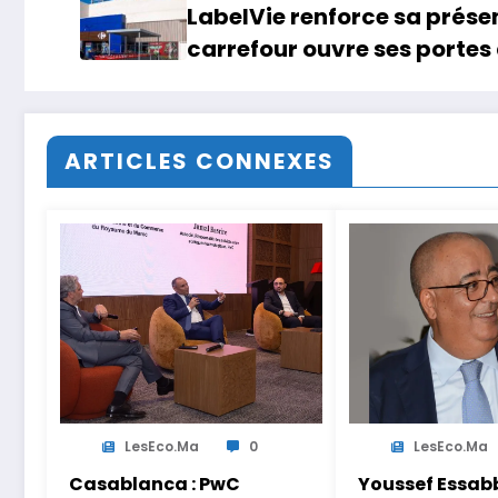
LabelVie renforce sa prés
carrefour ouvre ses portes
ARTICLES CONNEXES
LesEco.ma
0
LesEco.ma
Casablanca : PwC
Youssef Essabb