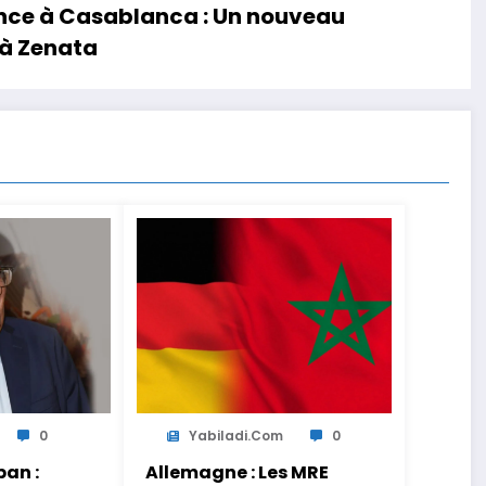
ence à Casablanca : Un nouveau
 à Zenata
0
Yabiladi.com
0
an :
Allemagne : Les MRE