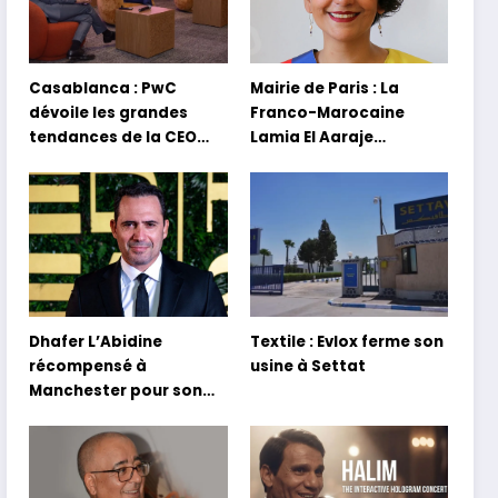
Casablanca : PwC
Mairie de Paris : La
dévoile les grandes
Franco-Marocaine
tendances de la CEO
Lamia El Aaraje
Survey 2026
nommée première
adjointe
Dhafer L’Abidine
Textile : Evlox ferme son
récompensé à
usine à Settat
Manchester pour son
film Sofia