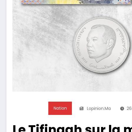
Nation
Lopinion.ma
26
Le Tifinagh sur la