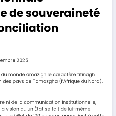
te de souveraineté
conciliation
écembre 2025
ire du monde amazigh le caractère tifinagh
’un des pays de Tamazgha (l’Afrique du Nord),
ore ni de la communication institutionnelle,
a vision qu’un État se fait de lui-même.
sur le billet de 100 dirhams appartient à cette