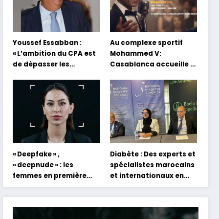
Youssef Essabban :
Au complexe sportif
« L’ambition du CPA est
Mohammed V:
de dépasser les
Casablanca accueille la
modèles traditionnels
première mondiale du
et académiques de
concert holographique
formation en
d’Abdel Halim Hafez
s’appuyant sur le
partage des
expériences »
« Deepfake » ,
Diabète : Des experts et
« deepnude » : les
spécialistes marocains
femmes en première
et internationaux en
ligne face aux dangers
conclave à Tanger
de l’intelligence
artificielle