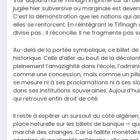
Voir aujourd’hui le Tifinagh imprimé sur un bi
jugée hier subversive ou marginale est devenu
C’est la démonstration que les nations qui ass
elles se renforcent. En réintégrant le Tifinag
divise pas ; il réconcilie. Il ne fragmente pas s
Au-delà de la portée symbolique, ce billet d
historique. Celle d’aller au bout de la décolon
pleinement l’amazighité dans l’école, l’adminis
comme une concession, mais comme un pilier co
se mesure ni à ses proclamations ni à ses slo
dans ses institutions souveraines. Aujourd’h
qui retrouve enfin droit de cité.
Il reste à espérer un sursaut du côté algérien, 
place naturelle sur les billets de banque — q
marché des changes. Car la faillite monétaire 