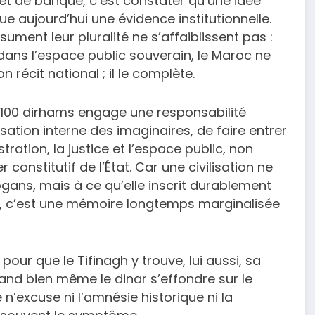
llet de banque, c’est constater qu’une idée
e aujourd’hui une évidence institutionnelle.
ument leur pluralité ne s’affaiblissent pas :
h dans l’espace public souverain, le Maroc ne
on récit national ; il le complète.
e 100 dirhams engage une responsabilité
isation interne des imaginaires, de faire entrer
tration, la justice et l’espace public, non
nstitutif de l’État. Car une civilisation ne
gans, mais à ce qu’elle inscrit durablement
ui, c’est une mémoire longtemps marginalisée
pour que le Tifinagh y trouve, lui aussi, sa
uand bien même le dinar s’effondre sur le
n’excuse ni l’amnésie historique ni la