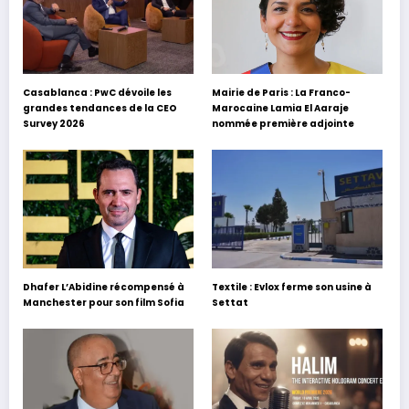
Casablanca : PwC dévoile les
Mairie de Paris : La Franco-
grandes tendances de la CEO
Marocaine Lamia El Aaraje
Survey 2026
nommée première adjointe
Dhafer L’Abidine récompensé à
Textile : Evlox ferme son usine à
Manchester pour son film Sofia
Settat