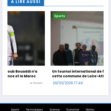
À LIRE AUSSI
Sports
Un tournoi international de foot en marchant dans
cette commune de Loire-Atlantique
29/03/2026 17:49
n
Ouest-France
Sports
Technologies
Science
Économie
Nation