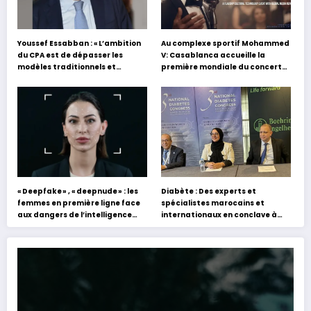
Youssef Essabban : « L’ambition
Au complexe sportif Mohammed
du CPA est de dépasser les
V: Casablanca accueille la
modèles traditionnels et
première mondiale du concert
académiques de formation en
holographique d’Abdel Halim
s’appuyant sur le partage des
Hafez
expériences »
« Deepfake » , « deepnude » : les
Diabète : Des experts et
femmes en première ligne face
spécialistes marocains et
aux dangers de l’intelligence
internationaux en conclave à
artificielle
Tanger