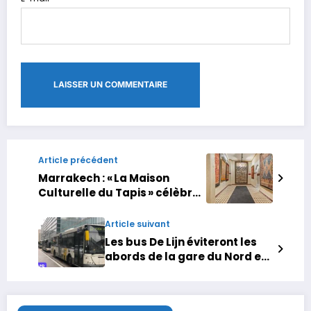
Article précédent
Marrakech : « La Maison
Culturelle du Tapis » célèbre
l’art du tissage et la mémoire
des femmes berbères
Article suivant
Les bus De Lijn éviteront les
abords de la gare du Nord et
Molenbeek lors des matchs
de l’équipe nationale
marocaine