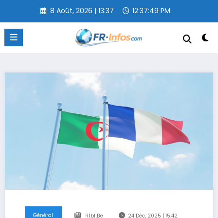
Aller
8 Août, 2026 | 13:37
12:37:50 PM
au
contenu
Général
Rtbf.be
24 Déc, 2025 | 15:42