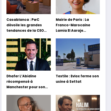
Casablanca : PwC
Mairie de Paris : La
dévoile les grandes
Franco-Marocaine
tendances de la CEO
Lamia El Aaraje
Survey 2026
nommée première
adjointe
Dhafer L’Abidine
Textile : Evlox ferme son
récompensé à
usine à Settat
Manchester pour son
film Sofia