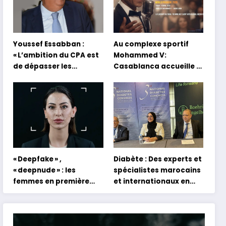
Youssef Essabban :
Au complexe sportif
« L’ambition du CPA est
Mohammed V:
de dépasser les
Casablanca accueille la
modèles traditionnels
première mondiale du
et académiques de
concert holographique
formation en
d’Abdel Halim Hafez
s’appuyant sur le
partage des
expériences »
« Deepfake » ,
Diabète : Des experts et
« deepnude » : les
spécialistes marocains
femmes en première
et internationaux en
ligne face aux dangers
conclave à Tanger
de l’intelligence
artificielle