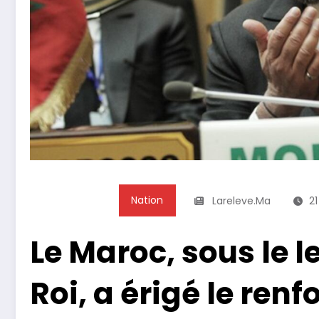
Nation
Lareleve.ma
21
Le Maroc, sous le l
Roi, a érigé le ren