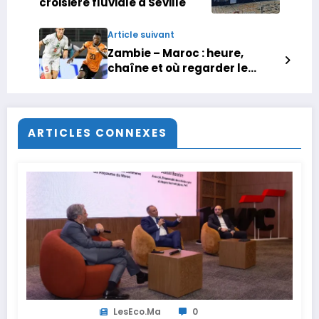
croisière fluviale à Séville
Article suivant
Zambie – Maroc : heure,
chaîne et où regarder le
match
ARTICLES CONNEXES
LesEco.ma
0