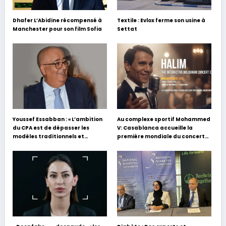
Dhafer L’Abidine récompensé à
Textile : Evlox ferme son usine à
Manchester pour son film Sofia
Settat
Youssef Essabban : « L’ambition
Au complexe sportif Mohammed
du CPA est de dépasser les
V: Casablanca accueille la
modèles traditionnels et
première mondiale du concert
académiques de formation en
holographique d’Abdel Halim
s’appuyant sur le partage des
Hafez
expériences »