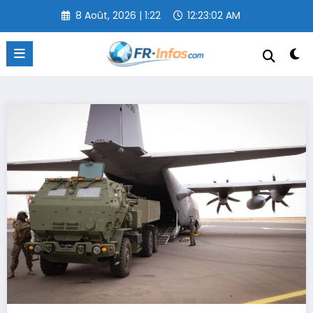
Aller
8 Août, 2026 | 1:22
12:23:03 AM
au
contenu