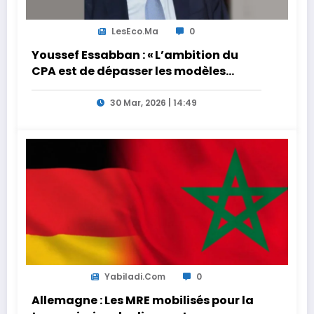
LesEco.ma
0
Youssef Essabban : « L’ambition du
CPA est de dépasser les modèles
traditionnels et académiques de
formation en s’appuyant sur le
30 Mar, 2026 | 14:49
partage des expériences »
Yabiladi.com
0
Allemagne : Les MRE mobilisés pour la