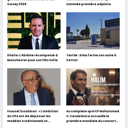
Survey 2026
nommée première adjointe
Dhafer L’Abidine récompensé à
Textile : Evlox ferme son usine à
Manchester pour son film Sofia
Settat
Youssef Essabban : « L’ambition
Au complexe sportif Mohammed
du CPA est de dépasser les
V: Casablanca accueille la
modèles traditionnels et
première mondiale du concert
académiques de formation en
holographique d’Abdel Halim