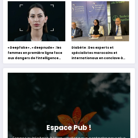
s’appuyant sur le partage des
Hafez
expériences »
« Deepfake » , « deepnude » : les
Diabète : Des experts et
femmes en première ligne face
spécialistes marocains et
aux dangers de l’intelligence
internationaux en conclave à
artificielle
Tanger
Espace Pub !