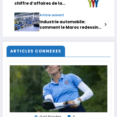
chiffre d’affaires de la
société Aluminium du Maroc
au 3ème trimestre 2025
Article suivant
Industrie automobile:
comment le Maroc redessine
la carte de l’industrie du
pneu
ARTICLES CONNEXES
Golf Planète
0