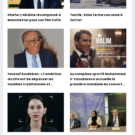
Dhafer L’Abidine récompensé à
Textile : Evlox ferme son usine à
Manchester pour son film Sofia
Settat
Youssef Essabban : « L’ambition
Au complexe sportif Mohammed
du CPA est de dépasser les
V: Casablanca accueille la
modèles traditionnels et
première mondiale du concert
académiques de formation en
holographique d’Abdel Halim
s’appuyant sur le partage des
Hafez
expériences »