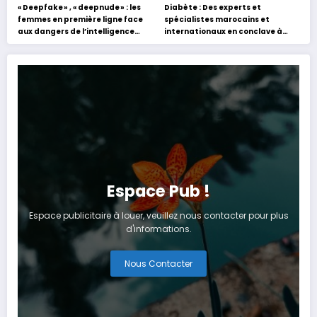
« Deepfake » , « deepnude » : les
Diabète : Des experts et
femmes en première ligne face
spécialistes marocains et
aux dangers de l’intelligence
internationaux en conclave à
artificielle
Tanger
Espace Pub !
Espace publicitaire à louer, veuillez nous contacter pour plus
d'informations.
Nous Contacter