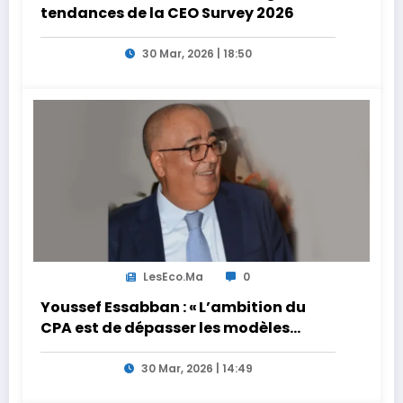
tendances de la CEO Survey 2026
30 Mar, 2026 | 18:50
LesEco.ma
0
Youssef Essabban : « L’ambition du
CPA est de dépasser les modèles
traditionnels et académiques de
formation en s’appuyant sur le
30 Mar, 2026 | 14:49
partage des expériences »