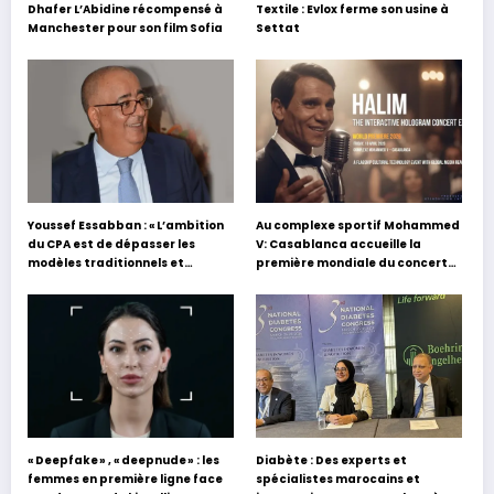
Dhafer L’Abidine récompensé à
Textile : Evlox ferme son usine à
Manchester pour son film Sofia
Settat
Youssef Essabban : « L’ambition
Au complexe sportif Mohammed
du CPA est de dépasser les
V: Casablanca accueille la
modèles traditionnels et
première mondiale du concert
académiques de formation en
holographique d’Abdel Halim
s’appuyant sur le partage des
Hafez
expériences »
« Deepfake » , « deepnude » : les
Diabète : Des experts et
femmes en première ligne face
spécialistes marocains et