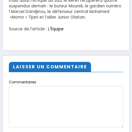
mais aussi l’Afrique du Sud, le Bénin récupérera quatre
suspendus demain : le buteur Mounié, le gardien numéro
1 Marcel Dandjinou, le défenseur central Mohamed
»Momo » Tijani et l’ailier Junior Olaitan.
Source de l’article :
L'Équipe
LAISSER UN COMMENTAIRE
Commentaires