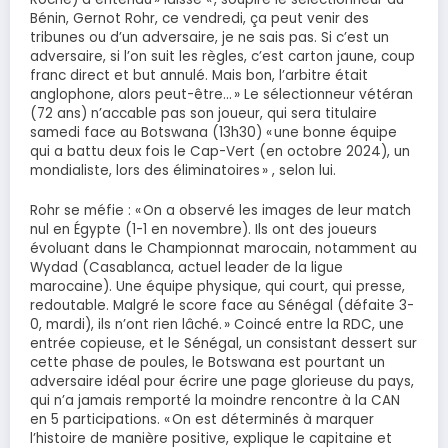
Bénin, Gernot Rohr, ce vendredi, ça peut venir des
tribunes ou d’un adversaire, je ne sais pas. Si c’est un
adversaire, si l’on suit les règles, c’est carton jaune, coup
franc direct et but annulé. Mais bon, l’arbitre était
anglophone, alors peut-être… » Le sélectionneur vétéran
(72 ans) n’accable pas son joueur, qui sera titulaire
samedi face au Botswana (13h30) « une bonne équipe
qui a battu deux fois le Cap-Vert (en octobre 2024), un
mondialiste, lors des éliminatoires » , selon lui.
Rohr se méfie : « On a observé les images de leur match
nul en Égypte (1-1 en novembre). Ils ont des joueurs
évoluant dans le Championnat marocain, notamment au
Wydad (Casablanca, actuel leader de la ligue
marocaine). Une équipe physique, qui court, qui presse,
redoutable. Malgré le score face au Sénégal (défaite 3-
0, mardi), ils n’ont rien lâché. » Coincé entre la RDC, une
entrée copieuse, et le Sénégal, un consistant dessert sur
cette phase de poules, le Botswana est pourtant un
adversaire idéal pour écrire une page glorieuse du pays,
qui n’a jamais remporté la moindre rencontre à la CAN
en 5 participations. « On est déterminés à marquer
l’histoire de manière positive, explique le capitaine et