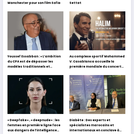
Manchester pour son film Sofia
Settat
Youssef Essabban : « L’ambition
Au complexe sportif Mohammed
du CPA est de dépasser les
V: Casablanca accueille la
modèles traditionnels et
première mondiale du concert
académiques de formation en
holographique d’Abdel Halim
s’appuyant sur le partage des
Hafez
expériences »
« Deepfake » , « deepnude » : les
Diabète : Des experts et
femmes en première ligne face
spécialistes marocains et
aux dangers de l’intelligence
internationaux en conclave à