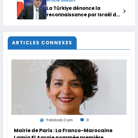
Article suivant
La Türkiye dénonce la
reconnaissance par Israël du
Somaliland, jugée illégale et
déstabilisatrice
ARTICLES CONNEXES
Yabiladi.com
0
Mairie de Paris : La Franco-Marocaine
Lamia El Aaraje nommée première