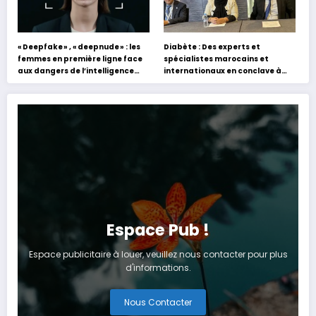
« Deepfake » , « deepnude » : les
Diabète : Des experts et
femmes en première ligne face
spécialistes marocains et
aux dangers de l’intelligence
internationaux en conclave à
artificielle
Tanger
Espace Pub !
Espace publicitaire à louer, veuillez nous contacter pour plus
d'informations.
Nous Contacter