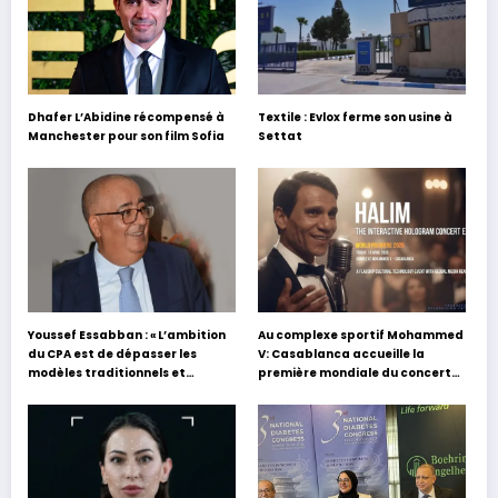
Dhafer L’Abidine récompensé à
Textile : Evlox ferme son usine à
Manchester pour son film Sofia
Settat
Youssef Essabban : « L’ambition
Au complexe sportif Mohammed
du CPA est de dépasser les
V: Casablanca accueille la
modèles traditionnels et
première mondiale du concert
académiques de formation en
holographique d’Abdel Halim
s’appuyant sur le partage des
Hafez
expériences »