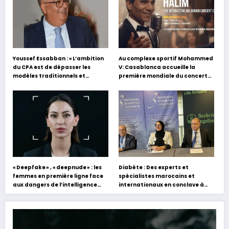
Youssef Essabban : « L’ambition
Au complexe sportif Mohammed
du CPA est de dépasser les
V: Casablanca accueille la
modèles traditionnels et
première mondiale du concert
académiques de formation en
holographique d’Abdel Halim
s’appuyant sur le partage des
Hafez
expériences »
« Deepfake » , « deepnude » : les
Diabète : Des experts et
femmes en première ligne face
spécialistes marocains et
aux dangers de l’intelligence
internationaux en conclave à
artificielle
Tanger