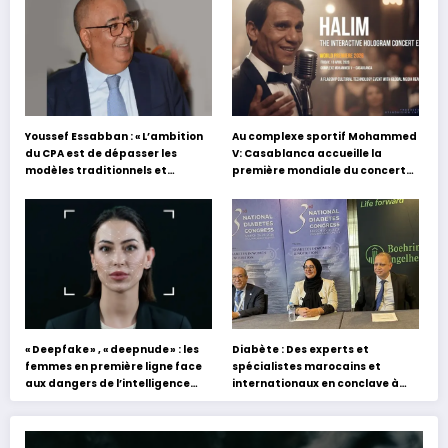
Youssef Essabban : « L’ambition
Au complexe sportif Mohammed
du CPA est de dépasser les
V: Casablanca accueille la
modèles traditionnels et
première mondiale du concert
académiques de formation en
holographique d’Abdel Halim
s’appuyant sur le partage des
Hafez
expériences »
« Deepfake » , « deepnude » : les
Diabète : Des experts et
femmes en première ligne face
spécialistes marocains et
aux dangers de l’intelligence
internationaux en conclave à
artificielle
Tanger