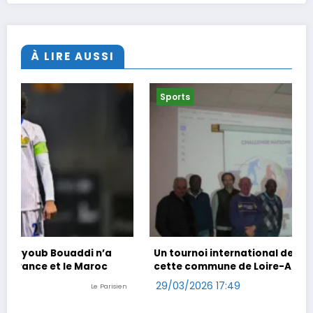
À LIRE AUSSI
Sports
Un tournoi international de foot en marchant dans
cette commune de Loire-Atlantique
29/03/2026 17:49
n
Ouest-France