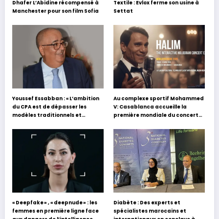
Dhafer L’Abidine récompensé à
Textile : Evlox ferme son usine à
Manchester pour son film Sofia
Settat
Youssef Essabban : « L’ambition
Au complexe sportif Mohammed
du CPA est de dépasser les
V: Casablanca accueille la
modèles traditionnels et
première mondiale du concert
académiques de formation en
holographique d’Abdel Halim
s’appuyant sur le partage des
Hafez
expériences »
« Deepfake » , « deepnude » : les
Diabète : Des experts et
femmes en première ligne face
spécialistes marocains et